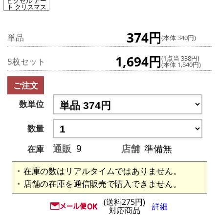
ピクセル アー
ト クリスマス
374円
単品
(本体 340円)
1,694円
(1点当 338円)
5枚セット
(本体 1,540円)
ご注文
数単位
数量
通販
9
店舗
準備無
在庫
在庫の数はリアルタイムではありません。
店舗の在庫を通信販売で購入できません。
(送料275円)
詳細
対応商品