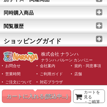
同時購入商品
閲覧履歴
ショッピングガイド
株式会社 ナランハ
ナランハ バルーン カンパニー
お問合せ
会社案内
規約・同意事項
営業時間
ご利用ガイド
店舗
ご注文について
対応ブラウザ
©1999-2026 NARANJA Inc. All Rights Reserved.
カートを
カートに入れる
(読込中...)
見る
・ご精算