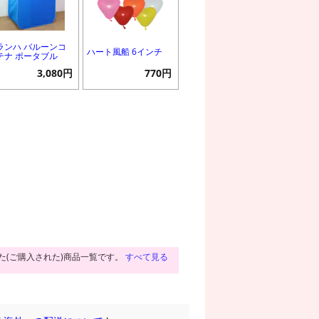
ランハ バルーンコ
ハート風船 6インチ
テナ ポータブル
3,080円
770円
た(ご購入された)商品一覧です。
すべて見る