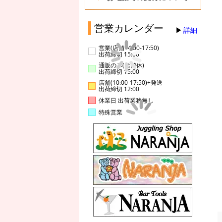
営業カレンダー
詳細
営業(店舗14:00-17:50)
出荷締切 15:00
通販のみ(店舗休)
出荷締切 15:00
店舗(10:00-17:50)+発送
出荷締切 12:00
休業日 出荷業務無し
特殊営業