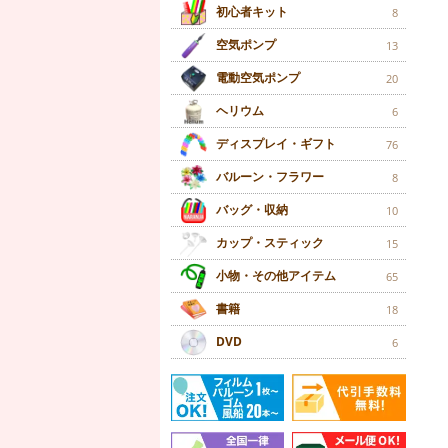
初心者キット
8
空気ポンプ
13
電動空気ポンプ
20
ヘリウム
6
ディスプレイ・ギフト
76
バルーン・フラワー
8
バッグ・収納
10
カップ・スティック
15
小物・その他アイテム
65
書籍
18
DVD
6