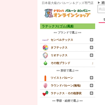
通
日本最大級のバルーン＆グッズ専門店
ラテックス(ゴム)風船
== ブランドで選ぶ ==
センペルテックス
タフテックス
リオテックス
その他ブランド
2
== 形状で選ぶ ==
ツイストバルーン
ラウンドバルーン(無地)
ラテックス・その他形状
== 季節・絵柄で選ぶ ==