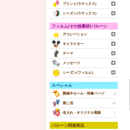
プリント(ラテックス)
シーズン(ラテックス)
フィルム(その他素材)バルーン
デコレーション
キャラクター
テーマ
メッセージ
シーズン(フィルム)
スペシャル
開催中セール・特集ページ
4
推し活
19
名入れ・オリジナル風船
1
バルーン関連商品