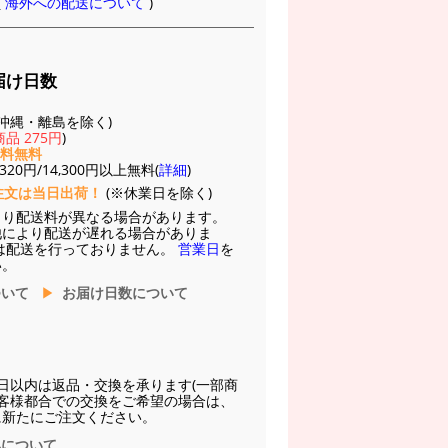
(
海外への配送について
)
届け日数
(※沖縄・離島を除く)
品 275円
)
送料無料
20円/14,300円以上無料(
詳細
)
注文は当日出荷！
(※休業日を除く)
より配送料が異なる場合があります。
他により配送が遅れる場合がありま
は配送を行っておりません。
営業日
を
い。
ついて
お届け日数について
日以内は返品・交換を承ります(一部商
お客様都合での交換をご希望の場合は、
に新たにご注文ください。
換について