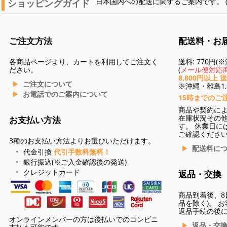
ショッピングガイド
日本国内への配送に関するご案内です。 
ご注文方法
配送料・お
各商品ページより、カートを利用してご注文く
送料: 770円
ださい。
(
メール便対応商
8,800円以上 
ご注文について
※沖縄・離島1,3
お電話でのご案内について
15時までのご
商品や契約に
在庫状況その
お支払い方法
す。 休業日に
ご確認くださ
3種のお支払い方法よりお選びいただけます。
配送料に
代金引換
代引手数料無料！
銀行振込(※ご入金確認後の発送)
クレジットカード
返品・交換
商品到着後、8
品を除く)。 
返品手続の後
オンラインメンバーの方は後払いでのコンビニ
返品・交