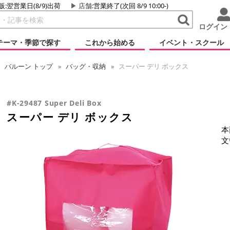
販:翌営業日(8/9)出荷
店舗
:営業終了(次回 8/9 10:00-)
ログイン
テーマ・季節で探す
これから始める
イベント・スクール
バルーン
トップ
バッグ・収納
スーパー デリ ボックス
#K-29487 Super Deli Box
スーパー デリ ボックス
本
文