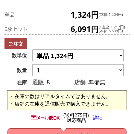
1,324円
単品
(本体 1,204円)
6,091円
(1点当 1,217円)
5枚セット
(本体 5,538円)
ご注文
数単位
数量
通販
8
店舗
準備無
在庫
在庫の数はリアルタイムではありません。
店舗の在庫を通信販売で購入できません。
(送料275円)
詳細
対応商品