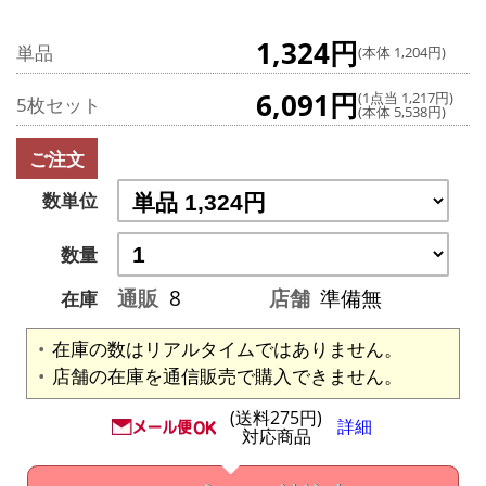
1,324円
単品
(本体 1,204円)
6,091円
(1点当 1,217円)
5枚セット
(本体 5,538円)
ご注文
数単位
数量
通販
8
店舗
準備無
在庫
在庫の数はリアルタイムではありません。
店舗の在庫を通信販売で購入できません。
(送料275円)
詳細
対応商品