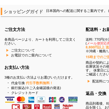
ショッピングガイド
日本国内への配送に関するご案内です。 
ご注文方法
配送料・お
各商品ページより、カートを利用してご注文く
送料: 770円
ださい。
(
メール便対応商
8,800円以上 
ご注文について
※沖縄・離島1,3
お電話でのご案内について
15時までのご
商品や契約に
在庫状況その
お支払い方法
す。 休業日に
ご確認くださ
3種のお支払い方法よりお選びいただけます。
配送料に
代金引換
代引手数料無料！
銀行振込(※ご入金確認後の発送)
クレジットカード
返品・交換
商品到着後、8
品を除く)。 