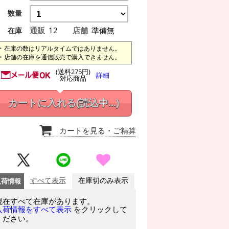
数量
通販
12
店舗
準備無
在庫
在庫の数はリアルタイムではありません。
店舗の在庫を通信販売で購入できません。
(送料275円)
詳細
対応商品
カートに入れる
(読込中...)
カートを見る
・ご精算
入荷情報
すべて表示
在庫切のみ表示
現在すべて在庫があります。
をクリックして
入荷情報をすべて表示
ください。