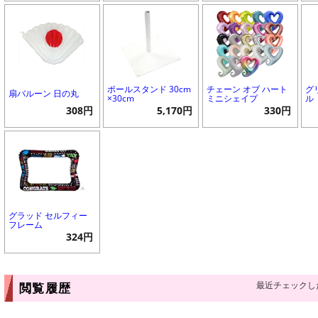
ポールスタンド 30cm
チェーン オブ ハート
グ
扇バルーン 日の丸
×30cm
ミニシェイプ
ル
308円
5,170円
330円
グラッド セルフィー
フレーム
324円
最近チェックし
閲覧履歴