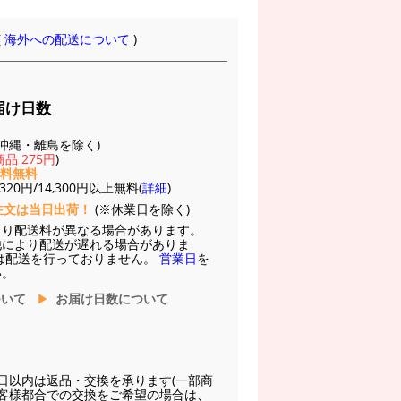
(
海外への配送について
)
届け日数
(※沖縄・離島を除く)
品 275円
)
送料無料
20円/14,300円以上無料(
詳細
)
注文は当日出荷！
(※休業日を除く)
より配送料が異なる場合があります。
他により配送が遅れる場合がありま
は配送を行っておりません。
営業日
を
い。
ついて
お届け日数について
日以内は返品・交換を承ります(一部商
お客様都合での交換をご希望の場合は、