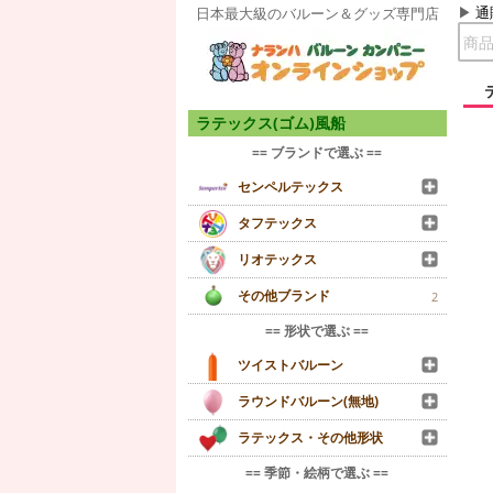
通
日本最大級のバルーン＆グッズ専門店
ラテックス(ゴム)風船
== ブランドで選ぶ ==
センペルテックス
タフテックス
リオテックス
その他ブランド
2
== 形状で選ぶ ==
ツイストバルーン
ラウンドバルーン(無地)
ラテックス・その他形状
== 季節・絵柄で選ぶ ==