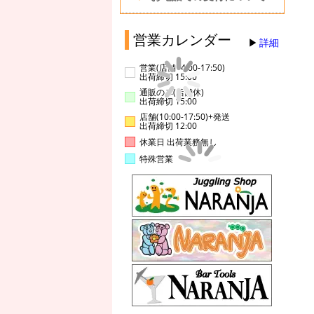
営業カレンダー
詳細
営業(店舗14:00-17:50)
出荷締切 15:00
通販のみ(店舗休)
出荷締切 15:00
店舗(10:00-17:50)+発送
出荷締切 12:00
休業日 出荷業務無し
特殊営業