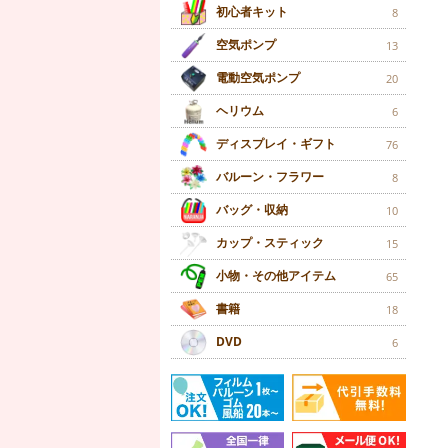
初心者キット
8
空気ポンプ
13
電動空気ポンプ
20
ヘリウム
6
ディスプレイ・ギフト
76
バルーン・フラワー
8
バッグ・収納
10
カップ・スティック
15
小物・その他アイテム
65
書籍
18
DVD
6