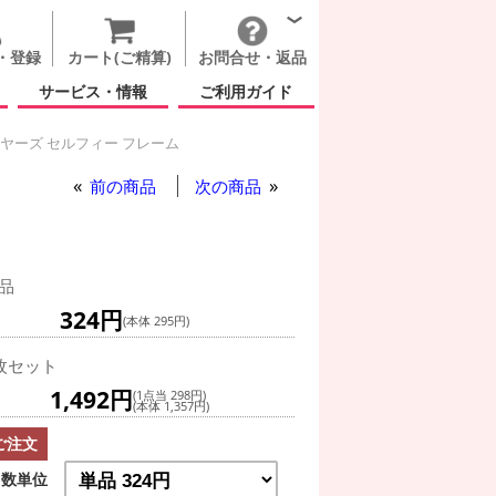
・登録
カート(ご精算)
お問合せ・返品
サービス・情報
ご利用ガイド
ヤーズ セルフィー フレーム
前の商品
次の商品
品
324円
(本体 295円)
枚セット
1,492円
(1点当 298円)
(本体 1,357円)
ご注文
数単位