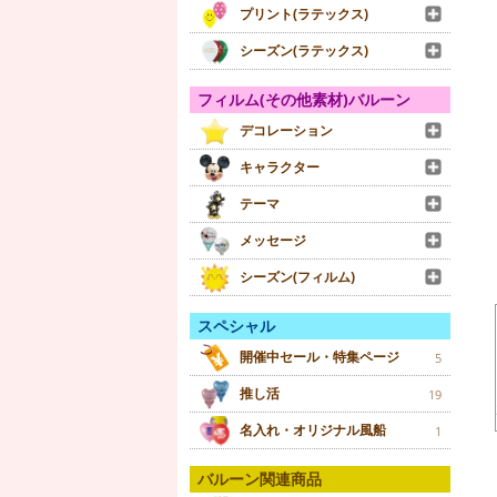
プリント(ラテックス)
シーズン(ラテックス)
フィルム(その他素材)バルーン
デコレーション
キャラクター
テーマ
メッセージ
シーズン(フィルム)
スペシャル
開催中セール・特集ページ
5
推し活
19
名入れ・オリジナル風船
1
バルーン関連商品