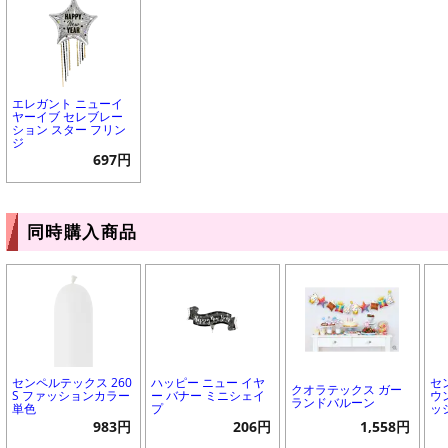
エレガント ニューイ
ヤーイブ セレブレー
ション スター フリン
ジ
697円
同時購入商品
センペルテックス 260
ハッピー ニュー イヤ
セ
クオラテックス ガー
S ファッションカラー
ー バナー ミニシェイ
ウ
ランドバルーン
単色
プ
ッ
983円
206円
1,558円