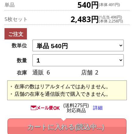
540円
単品
(本体 491円)
2,483円
(1点当 496円)
5枚セット
(本体 2,258円)
ご注文
数単位
数量
通販
6
店舗
2
在庫
在庫の数はリアルタイムではありません。
店舗の在庫を通信販売で購入できません。
(送料275円)
詳細
対応商品
カートに入れる
(読込中...)