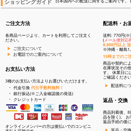
ショッピングガイド
日本国内への配送に関するご案内です。 
ご注文方法
配送料・お
各商品ページより、カートを利用してご注文く
送料: 770円
ださい。
(
メール便対応商
8,800円以上 
ご注文について
※沖縄・離島1,3
お電話でのご案内について
15時までのご
商品や契約に
在庫状況その
お支払い方法
す。 休業日に
ご確認くださ
3種のお支払い方法よりお選びいただけます。
配送料に
代金引換
代引手数料無料！
銀行振込(※ご入金確認後の発送)
クレジットカード
返品・交換
商品到着後、8
品を除く)。 
返品手続の後
オンラインメンバーの方は後払いでのコンビニ
返品・交