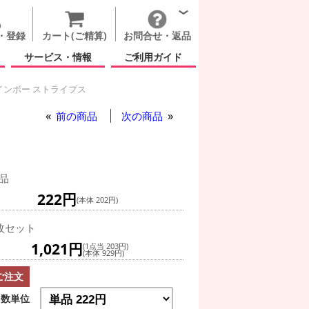
・登録
カート(ご精算)
お問合せ・返品
サービス・情報
ご利用ガイド
インボー ストライプス
前の商品
次の商品
品
222円
(本体 202円)
枚セット
1,021円
(1点当 203円)
(本体 929円)
ご注文
数単位