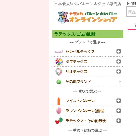
通
日本最大級のバルーン＆グッズ専門店
ラテックス(ゴム)風船
== ブランドで選ぶ ==
センペルテックス
タフテックス
リオテックス
その他ブランド
2
== 形状で選ぶ ==
ツイストバルーン
ラウンドバルーン(無地)
ラテックス・その他形状
== 季節・絵柄で選ぶ ==