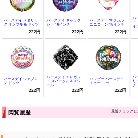
バ
バースデイ メタリッ
バースデイ ギャラク
バースデー マジカル
ー
ク オンブル & ドッツ
シー 18インチ
ユニコーン 18インチ
イ
222円
222円
222円
バースデイ エレガン
バ
バースデイ シェブロ
ハッピー バースデイ
ト スパークル＆スワ
リ
ン ドッツ
トゥー ユー
ール
チ
222円
222円
222円
最近チェックし
閲覧履歴