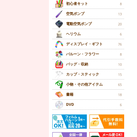
初心者キット
8
空気ポンプ
13
電動空気ポンプ
20
ヘリウム
6
ディスプレイ・ギフト
76
バルーン・フラワー
8
バッグ・収納
10
カップ・スティック
15
小物・その他アイテム
65
書籍
18
DVD
6