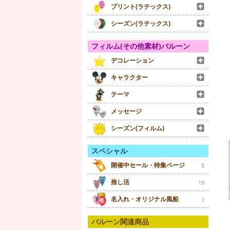
プリント(ラテックス)
シーズン(ラテックス)
フィルム(その他素材)バルーン
デコレーション
キャラクター
テーマ
メッセージ
シーズン(フィルム)
スペシャル
開催中セール・特集ページ
5
推し活
19
名入れ・オリジナル風船
1
バルーン関連商品