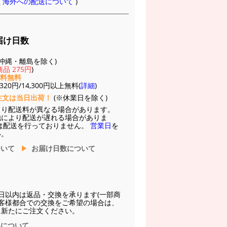
(
海外への配送について
)
届け日数
(※沖縄・離島を除く)
品 275円
)
送料無料
20円/14,300円以上無料(
詳細
)
注文は当日出荷！
(※休業日を除く)
より配送料が異なる場合があります。
他により配送が遅れる場合がありま
は配送を行っておりません。
営業日
を
い。
ついて
お届け日数について
日以内は返品・交換を承ります(一部商
お客様都合での交換をご希望の場合は、
に新たにご注文ください。
換について