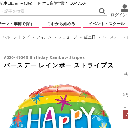
販:本日出荷(～15時)
本日店舗営業(14:00-17:50)
ログイン
テーマ・季節で探す
これから始める
イベント・スクール
バルーン
トップ
フィルム
メッセージ
誕生日
バースデー レ
#020-49043 Birthday Rainbow Stripes
バースデー レインボー ストライプス
単
5