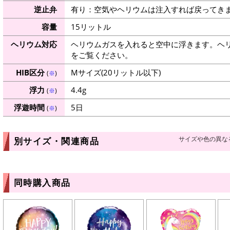
逆止弁
有り：空気やヘリウムは注入すれば戻ってき
容量
15リットル
ヘリウム対応
ヘリウムガスを入れると空中に浮きます。ヘ
をご覧ください。
HIB区分
Mサイズ(20リットル以下)
(
※
)
浮力
4.4g
(
※
)
浮遊時間
5日
(
※
)
サイズや色の異な
別サイズ・関連商品
同時購入商品