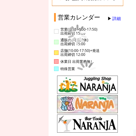
営業カレンダー
詳細
営業(店舗14:00-17:50)
出荷締切 15:00
通販のみ(店舗休)
出荷締切 15:00
店舗(10:00-17:50)+発送
出荷締切 12:00
休業日 出荷業務無し
特殊営業