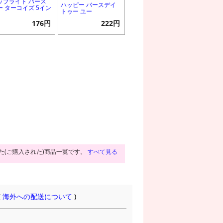
ップライト バース
ハッピー バースデイ
ー ターコイズ 5イン
トゥー ユー
176円
222円
た(ご購入された)商品一覧です。
すべて見る
(
海外への配送について
)