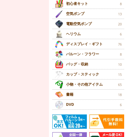
初心者キット
8
空気ポンプ
13
電動空気ポンプ
20
ヘリウム
6
ディスプレイ・ギフト
76
バルーン・フラワー
8
バッグ・収納
10
カップ・スティック
15
小物・その他アイテム
65
書籍
18
DVD
6