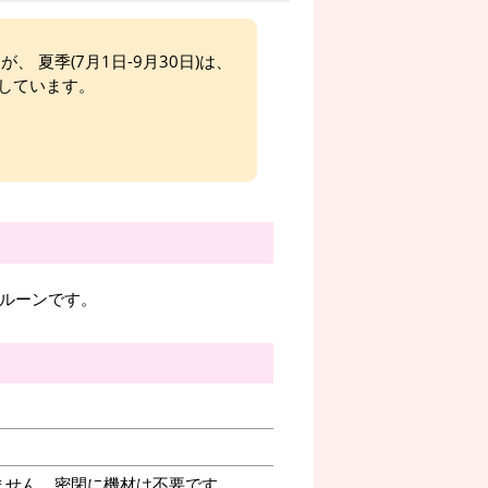
、 夏季(7月1日-9月30日)は、
しています。
バルーンです。
ません。密閉に機材は不要です。