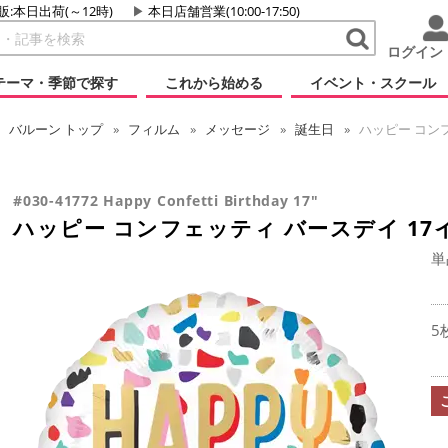
販:本日出荷(～12時)
本日店舗営業(10:00-17:50)
ログイン
テーマ・季節で探す
これから始める
イベント・スクール
バルーン
トップ
フィルム
メッセージ
誕生日
ハッピー コンフ
#030-41772 Happy Confetti Birthday 17"
ハッピー コンフェッティ バースデイ 17
単
5