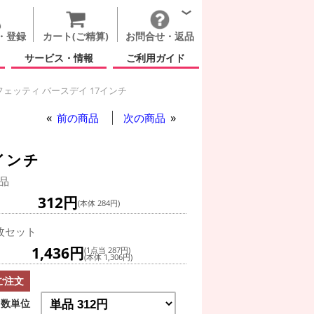
・登録
カート(ご精算)
お問合せ・返品
サービス・情報
ご利用ガイド
ェッティ バースデイ 17インチ
前の商品
次の商品
インチ
品
312円
(本体 284円)
枚セット
1,436円
(1点当 287円)
(本体 1,306円)
ご注文
数単位