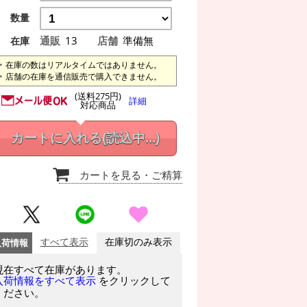
数量
通販
13
店舗
準備無
在庫
在庫の数はリアルタイムではありません。
店舗の在庫を通信販売で購入できません。
(送料275円)
詳細
対応商品
カートに入れる
(読込中...)
カートを見る
・ご精算
入荷情報
すべて表示
在庫切のみ表示
現在すべて在庫があります。
をクリックして
入荷情報をすべて表示
ください。