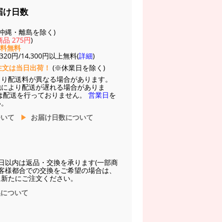
届け日数
(※沖縄・離島を除く)
品 275円
)
送料無料
20円/14,300円以上無料(
詳細
)
注文は当日出荷！
(※休業日を除く)
より配送料が異なる場合があります。
他により配送が遅れる場合がありま
は配送を行っておりません。
営業日
を
い。
ついて
お届け日数について
日以内は返品・交換を承ります(一部商
お客様都合での交換をご希望の場合は、
に新たにご注文ください。
換について