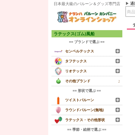
通
日本最大級のバルーン＆グッズ専門店
ラテックス(ゴム)風船
== ブランドで選ぶ ==
センペルテックス
タフテックス
リオテックス
その他ブランド
2
== 形状で選ぶ ==
ツイストバルーン
ラウンドバルーン(無地)
ラテックス・その他形状
== 季節・絵柄で選ぶ ==