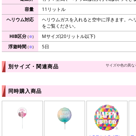
容量
11リットル
ヘリウム対応
ヘリウムガスを入れると空中に浮きます。ヘ
をご覧ください。
HIB区分
Mサイズ(20リットル以下)
(
※
)
浮遊時間
5日
(
※
)
サイズや色の異な
別サイズ・関連商品
同時購入商品