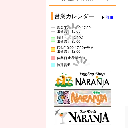
営業カレンダー
詳細
営業(店舗14:00-17:50)
出荷締切 15:00
通販のみ(店舗休)
出荷締切 15:00
店舗(10:00-17:50)+発送
出荷締切 12:00
休業日 出荷業務無し
特殊営業