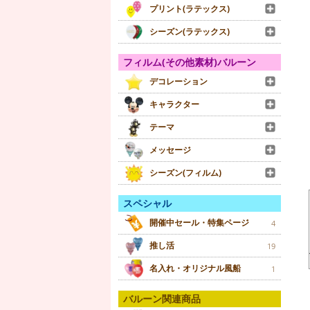
プリント(ラテックス)
シーズン(ラテックス)
フィルム(その他素材)バルーン
デコレーション
キャラクター
テーマ
メッセージ
シーズン(フィルム)
スペシャル
開催中セール・特集ページ
4
推し活
19
名入れ・オリジナル風船
1
バルーン関連商品