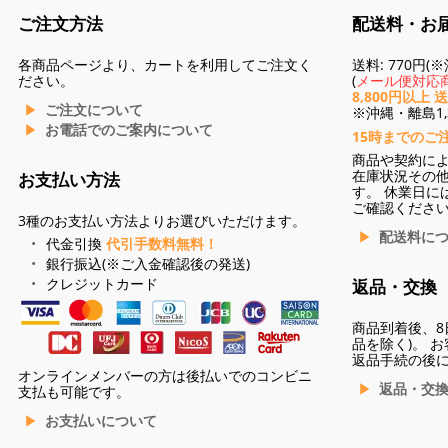
ご注文方法
配送料・お
各商品ページより、カートを利用してご注文く
送料: 770円
ださい。
(
メール便対応商
8,800円以上 
ご注文について
※沖縄・離島1,3
お電話でのご案内について
15時までのご
商品や契約に
在庫状況その
お支払い方法
す。 休業日に
ご確認くださ
3種のお支払い方法よりお選びいただけます。
配送料に
代金引換
代引手数料無料！
銀行振込(※ご入金確認後の発送)
クレジットカード
返品・交換
商品到着後、8
品を除く)。 
返品手続の後
オンラインメンバーの方は後払いでのコンビニ
返品・交
支払も可能です。
お支払いについて