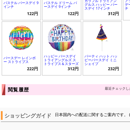
カラフル トライアン
ア
パステル バースデイ 9
パステル ドリーム バ
グルス ハッピー バー
デ
インチ
ースデイ 9インチ
スデイ 17インチ
チ
122円
122円
312円
ハッピー バースデイ
パーティ ハット ハッ
バースデー レインボ
トライアングルズ ス
ピーバースデイ ミニ
ー ストライプス
トライプス＆スターズ
シェイプ
222円
312円
232円
最近チェックし
閲覧履歴
ショッピングガイド
日本国内への配送に関するご案内です。 