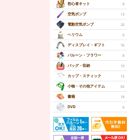
初心者キット
8
空気ポンプ
13
電動空気ポンプ
20
ヘリウム
6
ディスプレイ・ギフト
76
バルーン・フラワー
8
バッグ・収納
10
カップ・スティック
15
小物・その他アイテム
65
書籍
18
DVD
6