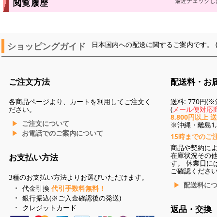
最近チェックし
閲覧履歴
ショッピングガイド
日本国内への配送に関するご案内です。 
ご注文方法
配送料・お
各商品ページより、カートを利用してご注文く
送料: 770円
ださい。
(
メール便対応商
8,800円以上 
ご注文について
※沖縄・離島1,3
お電話でのご案内について
15時までのご
商品や契約に
在庫状況その
お支払い方法
す。 休業日に
ご確認くださ
3種のお支払い方法よりお選びいただけます。
配送料に
代金引換
代引手数料無料！
銀行振込(※ご入金確認後の発送)
クレジットカード
返品・交換