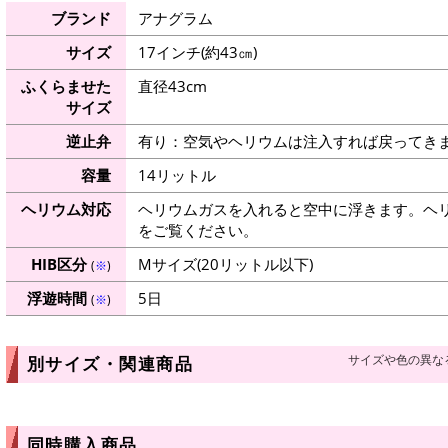
ブランド
アナグラム
サイズ
17インチ(約43㎝)
ふくらませた
直径43cm
サイズ
逆止弁
有り：空気やヘリウムは注入すれば戻ってき
容量
14リットル
ヘリウム対応
ヘリウムガスを入れると空中に浮きます。ヘ
をご覧ください。
HIB区分
Mサイズ(20リットル以下)
(
※
)
浮遊時間
5日
(
※
)
サイズや色の異な
別サイズ・関連商品
同時購入商品