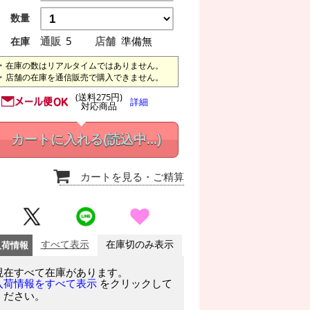
数量
通販
5
店舗
準備無
在庫
在庫の数はリアルタイムではありません。
店舗の在庫を通信販売で購入できません。
(送料275円)
詳細
対応商品
カートに入れる
(読込中...)
カートを見る
・ご精算
入荷情報
すべて表示
在庫切のみ表示
現在すべて在庫があります。
をクリックして
入荷情報をすべて表示
ください。