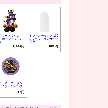
アルーンズ ハロウ
センペルテックス 260
ン ホーンテッド ハ
S ファッションカラー
ス
単色
1,966円
983円
プーキー ウェブ＆
パイダー 17インチ
312円