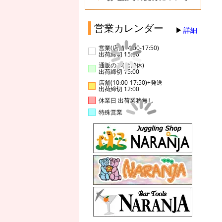
営業カレンダー
詳細
営業(店舗14:00-17:50)
出荷締切 15:00
通販のみ(店舗休)
出荷締切 15:00
店舗(10:00-17:50)+発送
出荷締切 12:00
休業日 出荷業務無し
特殊営業