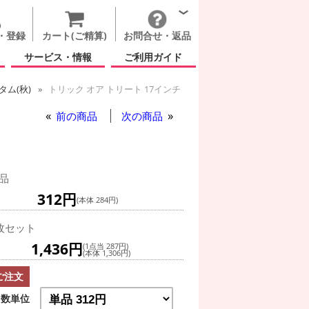
・登録
カート(ご精算)
お問合せ・返品
サービス・情報
ご利用ガイド
ム(秋)
トリック オア トリート 17インチ
前の商品
次の商品
品
312円
(本体 284円)
枚セット
1,436円
(1点当 287円)
(本体 1,306円)
ご注文
数単位