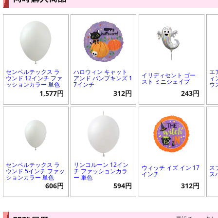
センペルテックス ラ
ハロウィン キャット
エ
イリディセント ゴー
ウンド 12インチ ファ
アンド パンプキンズ 1
ィ
スト ミニシェイプ
ッションカラー 単色
7インチ
ウ
1,577円
312円
243円
センペルテックス ラ
リンコルーン 12イン
ウィッチ イズ イン 17
ス
ウンド 5インチ ファッ
チ ファッションカラ
インチ
ス
ションカラー 単色
ー 単色
606円
594円
312円