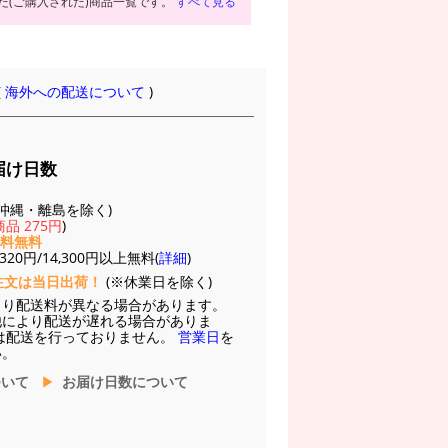
た(ご購入された)商品一覧です。
すべて見る
(
海外への配送について
)
届け日数
(※沖縄・離島を除く)
品 275円
)
送料無料
20円/14,300円以上無料(
詳細
)
注文は当日出荷！
(※休業日を除く)
より配送料が異なる場合があります。
他により配送が遅れる場合がありま
は配送を行っておりません。
営業日
を
い。
ついて
お届け日数について