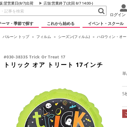
販:翌営業日(8/7)出荷
店舗
:営業終了(次回 8/7 14:00-)
ログイン
テーマ・季節で探す
これから始める
イベント・スクール
バルーン
トップ
フィルム
シーズン(フィルム)
ハロウィン・オータ
#030-38335 Trick Or Treat 17
トリック オア トリート 17インチ
単
5