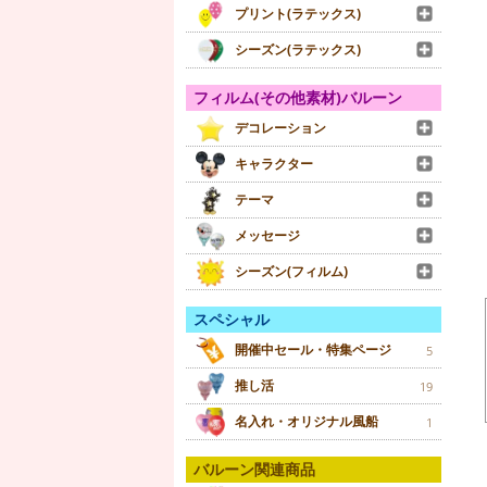
プリント(ラテックス)
シーズン(ラテックス)
フィルム(その他素材)バルーン
デコレーション
キャラクター
テーマ
メッセージ
シーズン(フィルム)
スペシャル
開催中セール・特集ページ
5
推し活
19
名入れ・オリジナル風船
1
バルーン関連商品