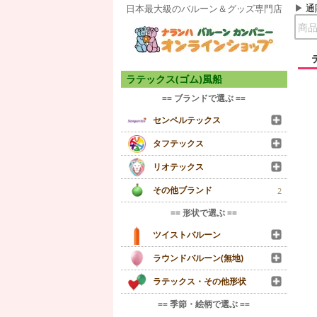
通
日本最大級のバルーン＆グッズ専門店
ラテックス(ゴム)風船
== ブランドで選ぶ ==
センペルテックス
タフテックス
リオテックス
その他ブランド
2
== 形状で選ぶ ==
ツイストバルーン
ラウンドバルーン(無地)
ラテックス・その他形状
== 季節・絵柄で選ぶ ==