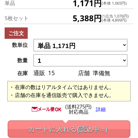
1,171円
単品
(本体 1,065円)
5,388円
(1点当 1,076円)
5枚セット
(本体 4,899円)
ご注文
数単位
数量
通販
15
店舗
準備無
在庫
在庫の数はリアルタイムではありません。
店舗の在庫を通信販売で購入できません。
(送料275円)
詳細
対応商品
カートに入れる
(読込中...)