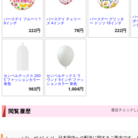
バ
バースデイ フルーツ 1
バースデイ チェリー
バースデー グリッタ
ポ
8インチ
ズ 4インチ
ー ドッツ 18インチ
ン
222円
78円
222円
センペルテックス 260
センペルテックス ラ
S ファッションカラー
ウンド 9インチ ファッ
単色
ションカラー 単色
983円
1,004円
最近チェックし
閲覧履歴
日本国内への配送に関するご案内です。 