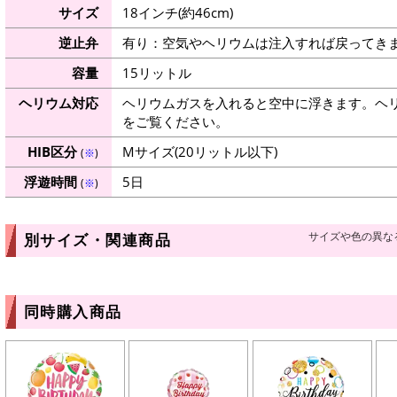
サイズ
18インチ(約46cm)
逆止弁
有り：空気やヘリウムは注入すれば戻ってき
容量
15リットル
ヘリウム対応
ヘリウムガスを入れると空中に浮きます。ヘ
をご覧ください。
HIB区分
Mサイズ(20リットル以下)
(
※
)
浮遊時間
5日
(
※
)
サイズや色の異な
別サイズ・関連商品
同時購入商品