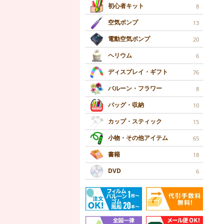
初心者キット
8
空気ポンプ
13
電動空気ポンプ
20
ヘリウム
6
ディスプレイ・ギフト
76
バルーン・フラワー
8
バッグ・収納
10
カップ・スティック
15
小物・その他アイテム
65
書籍
18
DVD
6