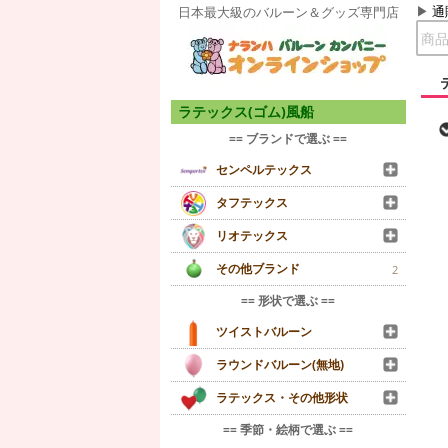
通
日本最大級のバルーン＆グッズ専門店
ラテックス(ゴム)風船
== ブランドで選ぶ ==
センペルテックス
タフテックス
リオテックス
その他ブランド
2
== 形状で選ぶ ==
ツイストバルーン
ラウンドバルーン(無地)
ラテックス・その他形状
== 季節・絵柄で選ぶ ==