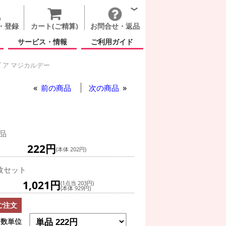
・登録
カート(ご精算)
お問合せ・返品
サービス・情報
ご利用ガイド
 ア マジカルデー
ルデー
前の商品
次の商品
品
222円
(本体 202円)
枚セット
1,021円
(1点当 203円)
(本体 929円)
ご注文
数単位