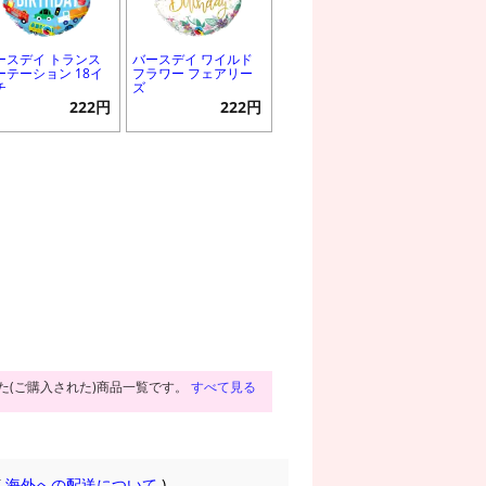
ースデイ トランス
バースデイ ワイルド
ーテーション 18イ
フラワー フェアリー
チ
ズ
222円
222円
た(ご購入された)商品一覧です。
すべて見る
(
海外への配送について
)