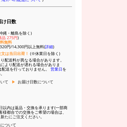
届け日数
(※沖縄・離島を除く)
品 275円
)
送料無料
20円/14,300円以上無料(
詳細
)
注文は当日出荷！
(※休業日を除く)
より配送料が異なる場合があります。
他により配送が遅れる場合がありま
は配送を行っておりません。
営業日
を
い。
ついて
お届け日数について
日以内は返品・交換を承ります(一部商
お客様都合での交換をご希望の場合は、
に新たにご注文ください。
換について