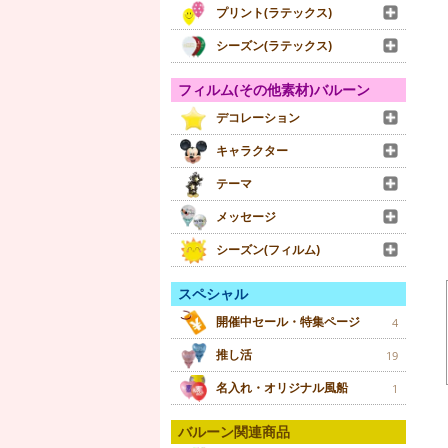
プリント(ラテックス)
シーズン(ラテックス)
フィルム(その他素材)バルーン
デコレーション
キャラクター
テーマ
メッセージ
シーズン(フィルム)
スペシャル
開催中セール・特集ページ
4
推し活
19
名入れ・オリジナル風船
1
バルーン関連商品