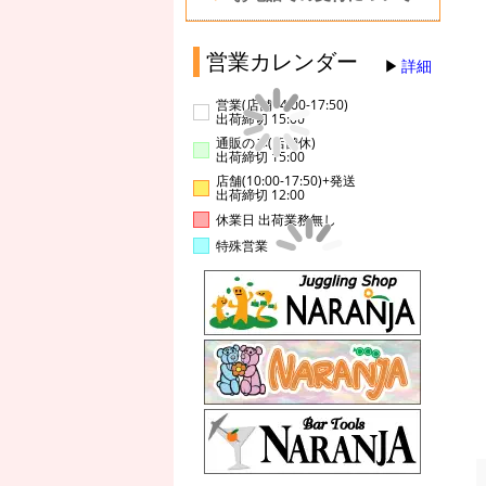
営業カレンダー
詳細
営業(店舗14:00-17:50)
出荷締切 15:00
通販のみ(店舗休)
出荷締切 15:00
店舗(10:00-17:50)+発送
出荷締切 12:00
休業日 出荷業務無し
特殊営業