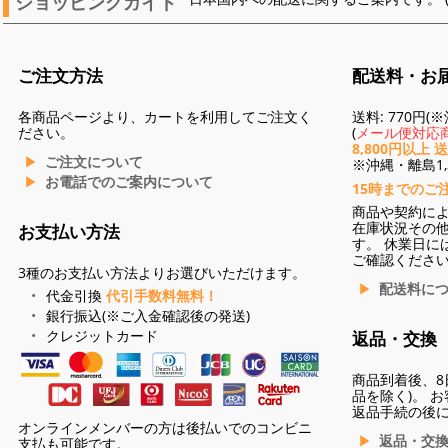
ショッピングガイド
ご注文方法
配送料・お
各商品ページより、カートを利用してご注文く
送料: 770円
ださい。
(
メール便対応商
8,800円以上 
ご注文について
※沖縄・離島1,3
お電話でのご案内について
15時までのご
商品や契約に
在庫状況その
お支払い方法
す。 休業日に
ご確認くださ
3種のお支払い方法よりお選びいただけます。
配送料に
代金引換
代引手数料無料！
銀行振込(※ご入金確認後の発送)
クレジットカード
返品・交換
商品到着後、8
品を除く)。 
返品手続の後
オンラインメンバーの方は後払いでのコンビニ
返品・交
支払も可能です。