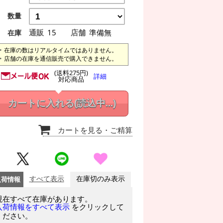
数量
通販
15
店舗
準備無
在庫
在庫の数はリアルタイムではありません。
店舗の在庫を通信販売で購入できません。
(送料275円)
詳細
対応商品
カートに入れる
(読込中...)
カートを見る
・ご精算
入荷情報
すべて表示
在庫切のみ表示
現在すべて在庫があります。
をクリックして
入荷情報をすべて表示
ください。