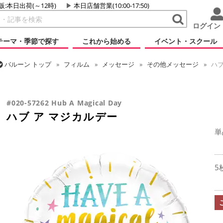
販:本日出荷(～12時)
本日店舗営業(10:00-17:50)
ログイン
テーマ・季節で探す
これから始める
イベント・スクール
バルーン
トップ
フィルム
メッセージ
その他メッセージ
ハブ
バルーン
トップ
フィルム
メッセージ
誕生日
ハブ ア マジカ
#020-57262 Hub A Magical Day
ハブ ア マジカルデー
単
5