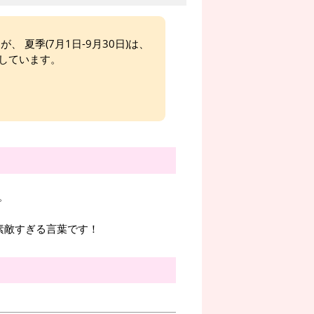
、 夏季(7月1日-9月30日)は、
しています。
。
す』素敵すぎる言葉です！