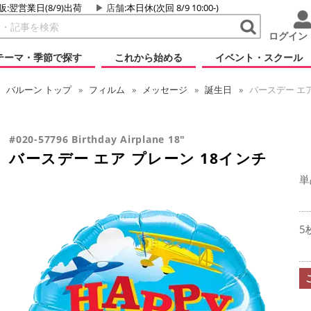
販:翌営業日(8/9)出荷
店舗
:本日休(次回 8/9 10:00-)
ログイン
テーマ・季節で探す
これから始める
イベント・スクール
バルーン
トップ
フィルム
メッセージ
誕生日
バースデー エア
#020-57796 Birthday Airplane 18"
バースデー エア プレーン 18インチ
単
5