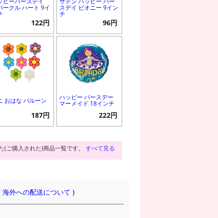
ッピーバースデイ
サテン ハッピー バー
パークル ハート 9イ
スデイ ピオニー 9イン
チ
チ
122円
96円
ハッピー バースデー
ニ おはな バルーン
マーメイド 18インチ
187円
222円
た(ご購入された)商品一覧です。
すべて見る
(
海外への配送について
)