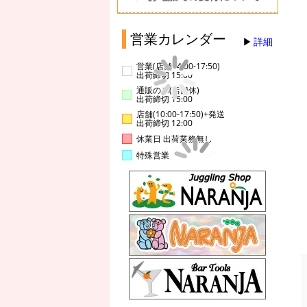
営業カレンダー
詳細
営業(店舗14:00-17:50)
出荷締切 15:00
通販のみ(店舗休)
出荷締切 15:00
店舗(10:00-17:50)+発送
出荷締切 12:00
休業日 出荷業務無し
特殊営業