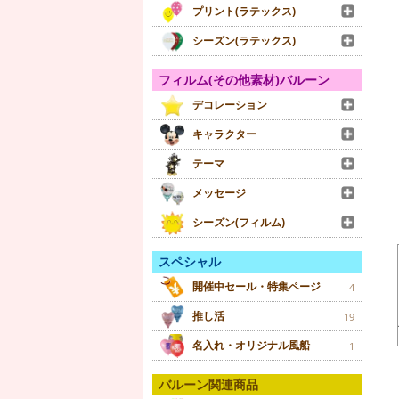
プリント(ラテックス)
シーズン(ラテックス)
フィルム(その他素材)バルーン
デコレーション
キャラクター
テーマ
メッセージ
シーズン(フィルム)
スペシャル
開催中セール・特集ページ
4
推し活
19
名入れ・オリジナル風船
1
バルーン関連商品