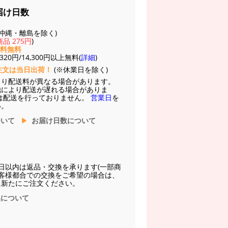
届け日数
(※沖縄・離島を除く)
品 275円
)
送料無料
20円/14,300円以上無料(
詳細
)
注文は当日出荷！
(※休業日を除く)
より配送料が異なる場合があります。
他により配送が遅れる場合がありま
は配送を行っておりません。
営業日
を
い。
ついて
お届け日数について
日以内は返品・交換を承ります(一部商
お客様都合での交換をご希望の場合は、
に新たにご注文ください。
換について