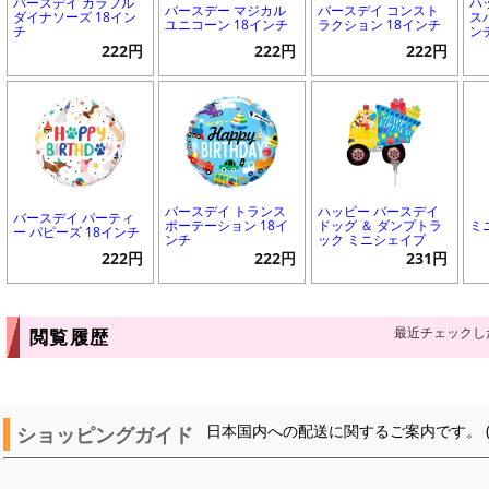
バースデイ カラフル
ハ
バースデー マジカル
バースデイ コンスト
ダイナソーズ 18イン
ス
ユニコーン 18インチ
ラクション 18インチ
チ
ン
222円
222円
222円
バースデイ トランス
ハッピー バースデイ
バースデイ パーティ
ポーテーション 18イ
ドッグ ＆ ダンプトラ
ミ
ー パピーズ 18インチ
ンチ
ック ミニシェイプ
222円
222円
231円
最近チェックし
閲覧履歴
ショッピングガイド
日本国内への配送に関するご案内です。 