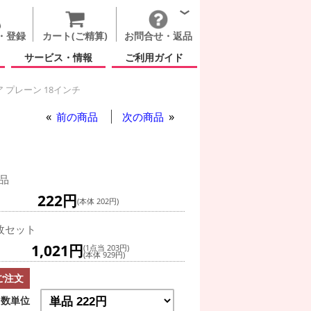
・登録
カート(ご精算)
お問合せ・返品
サービス・情報
ご利用ガイド
 プレーン 18インチ
前の商品
次の商品
品
222円
(本体 202円)
枚セット
1,021円
(1点当 203円)
(本体 929円)
ご注文
数単位