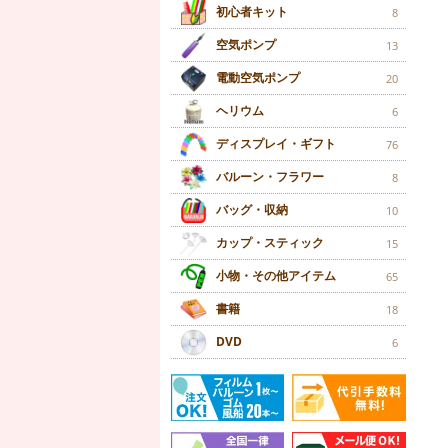
初心者キット
8
空気ポンプ
13
電動空気ポンプ
20
ヘリウム
6
ディスプレイ・ギフト
76
バルーン・フラワー
8
バッグ・収納
10
カップ・スティック
15
小物・その他アイテム
65
書籍
18
DVD
6