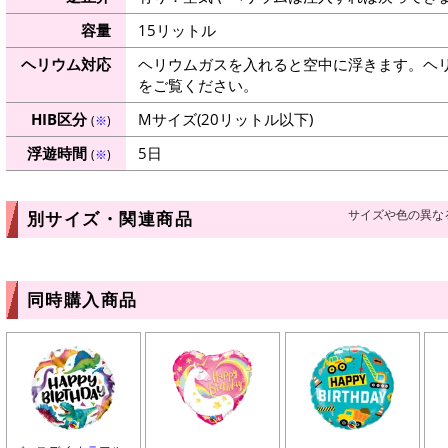
容量
15リットル
ヘリウム対応
ヘリウムガスを入れると空中に浮きます。ヘ
をご覧ください。
HIB区分
Mサイズ(20リットル以下)
(
※
)
浮遊時間
5日
(
※
)
サイズや色の異な
別サイズ・関連商品
同時購入商品