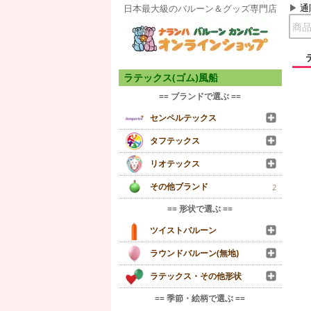
通
日本最大級のバルーン＆グッズ専門店
ラテックス(ゴム)風船
== ブランドで選ぶ ==
センペルテックス
タフテックス
リオテックス
その他ブランド
2
== 形状で選ぶ ==
ツイストバルーン
ラウンドバルーン(無地)
ラテックス・その他形状
== 季節・絵柄で選ぶ ==