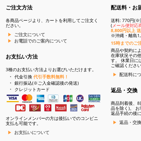
ご注文方法
配送料・お
各商品ページより、カートを利用してご注文く
送料: 770円
ださい。
(
メール便対応商
8,800円以上 
ご注文について
※沖縄・離島1,3
お電話でのご案内について
15時までのご
商品や契約に
在庫状況その
お支払い方法
す。 休業日に
ご確認くださ
3種のお支払い方法よりお選びいただけます。
配送料に
代金引換
代引手数料無料！
銀行振込(※ご入金確認後の発送)
クレジットカード
返品・交換
商品到着後、8
品を除く)。 
返品手続の後
オンラインメンバーの方は後払いでのコンビニ
返品・交
支払も可能です。
お支払いについて