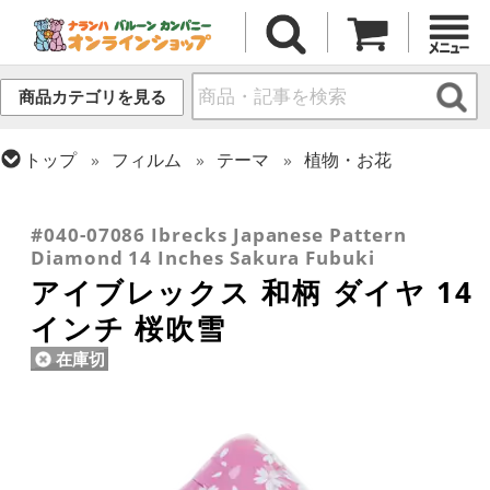
商品カテゴリを見る
トップ
フィルム
テーマ
植物・お花
トップ
フィルム
シーズン(フィルム)
トップ
フィルム
デコレーション
トップ
フィルム
テーマ
和風バルーン
スプリング(春)・イースター
アイブレックス
#040-07086 Ibrecks Japanese Pattern
Diamond 14 Inches Sakura Fubuki
アイブレックス 和柄 ダイヤ 14
インチ 桜吹雪
在庫切