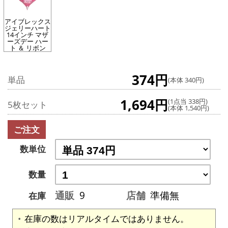
アイブレックス
ジェリーハート
14インチ マザ
ーズデー ハー
ト ＆ リボン
374円
単品
(本体 340円)
1,694円
(1点当 338円)
5枚セット
(本体 1,540円)
ご注文
数単位
数量
通販
9
店舗
準備無
在庫
在庫の数はリアルタイムではありません。