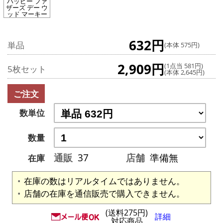
ハッピー ファ
ザーズ デー ウ
ッド マーキー
632円
単品
(本体 575円)
2,909円
(1点当 581円)
5枚セット
(本体 2,645円)
ご注文
数単位
数量
通販
37
店舗
準備無
在庫
在庫の数はリアルタイムではありません。
店舗の在庫を通信販売で購入できません。
(送料275円)
詳細
対応商品