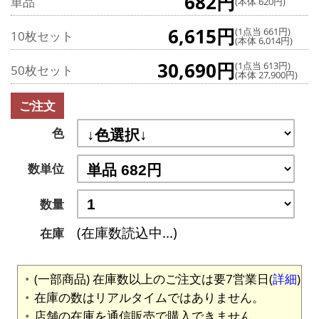
682円
単品
(本体 620円)
6,615円
(1点当 661円)
10枚セット
(本体 6,014円)
30,690円
(1点当 613円)
50枚セット
(本体 27,900円)
ご注文
色
数単位
数量
(在庫数読込中...)
在庫
(一部商品) 在庫数以上のご注文は要7営業日(
詳細
)
在庫の数はリアルタイムではありません。
店舗の在庫を通信販売で購入できません。