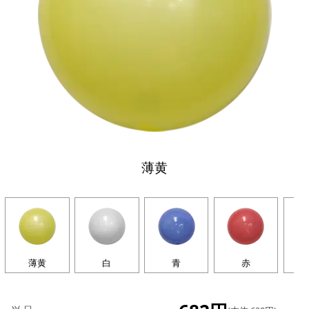
薄黄
薄黄
白
青
赤