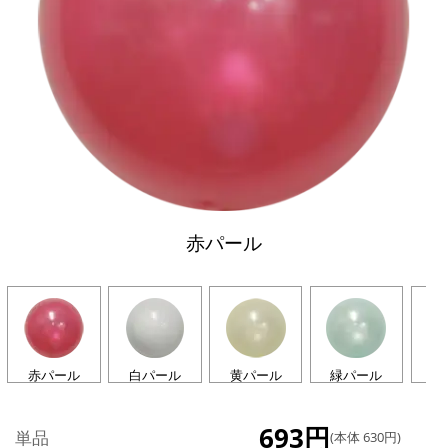
赤パール
赤パール
白パール
黄パール
緑パール
青
693円
単品
(本体 630円)