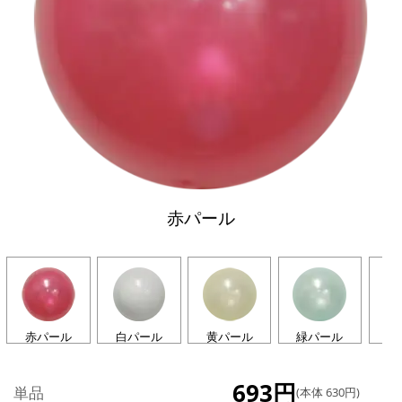
赤パール
赤パール
白パール
黄パール
緑パール
青
693円
単品
(本体 630円)