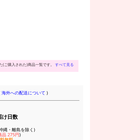
た(ご購入された)商品一覧です。
すべて見る
(
海外への配送について
)
届け日数
(※沖縄・離島を除く)
品 275円
)
送料無料