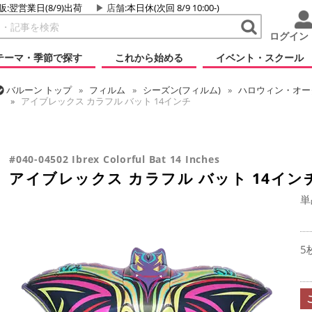
販:翌営業日(8/9)出荷
店舗
:本日休(次回 8/9 10:00-)
ログイン
テーマ・季節で探す
これから始める
イベント・スクール
バルーン
トップ
フィルム
シーズン(フィルム)
ハロウィン・オータ
アイブレックス カラフル バット 14インチ
バルーン
トップ
フィルム
デコレーション
アイブレックス
ア
バルーン
トップ
フィルム
テーマ
動物・虫
アイブレックス カ
#040-04502 Ibrex Colorful Bat 14 Inches
アイブレックス カラフル バット 14イン
単
5