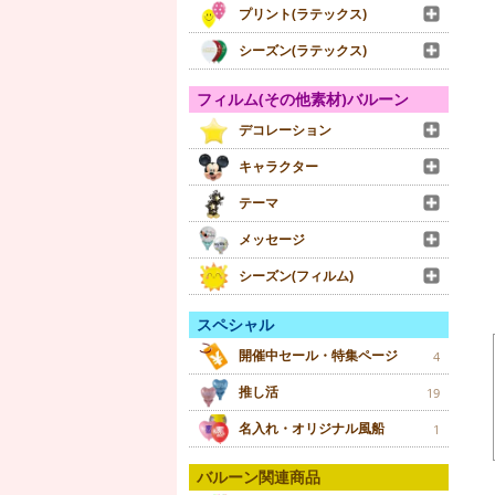
プリント(ラテックス)
シーズン(ラテックス)
フィルム(その他素材)バルーン
デコレーション
キャラクター
テーマ
メッセージ
シーズン(フィルム)
スペシャル
開催中セール・特集ページ
4
推し活
19
名入れ・オリジナル風船
1
バルーン関連商品