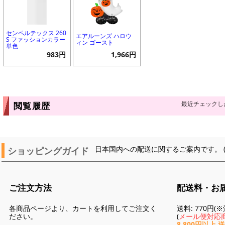
センペルテックス 260
エアルーンズ ハロウ
S ファッションカラー
ィン ゴースト
単色
983円
1,966円
最近チェックし
閲覧履歴
ショッピングガイド
日本国内への配送に関するご案内です。 
ご注文方法
配送料・お
各商品ページより、カートを利用してご注文く
送料: 770円
ださい。
(
メール便対応商
8,800円以上 