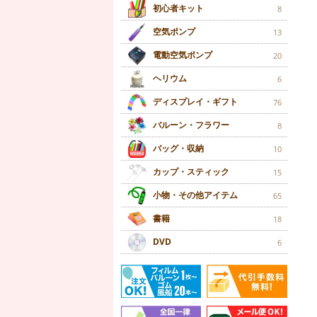
初心者キット
8
空気ポンプ
13
電動空気ポンプ
20
ヘリウム
6
ディスプレイ・ギフト
76
バルーン・フラワー
8
バッグ・収納
10
カップ・スティック
15
小物・その他アイテム
65
書籍
18
DVD
6