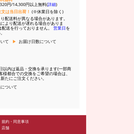
20円/14,300円以上無料(
詳細
)
注文は当日出荷！
(※休業日を除く)
より配送料が異なる場合があります。
他により配送が遅れる場合がありま
は配送を行っておりません。
営業日
を
い。
ついて
お届け日数について
日以内は返品・交換を承ります(一部商
お客様都合での交換をご希望の場合は、
に新たにご注文ください。
換について
規約・同意事項
店舗