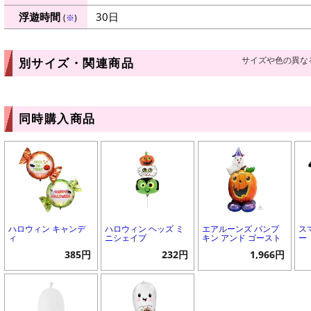
浮遊時間
30日
(
※
)
サイズや色の異な
別サイズ・関連商品
同時購入商品
ハロウィン キャンデ
ハロウィン ヘッズ ミ
エアルーンズ パンプ
ス
ィ
ニシェイプ
キン アンド ゴースト
ー
385円
232円
1,966円