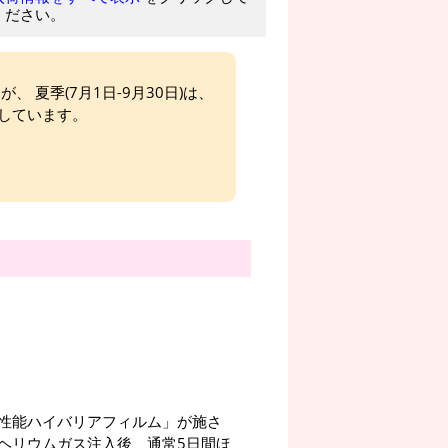
ください。
、 夏季(7月1日-9月30日)は、
しています。
性能ハイバリアフィルム」が施さ
ヘリウムガス注入後、通常5日間ほ