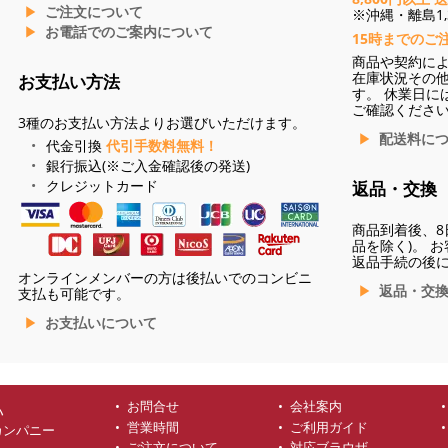
ご注文について
※沖縄・離島1,3
お電話でのご案内について
15時までのご
商品や契約に
在庫状況その
お支払い方法
す。 休業日に
ご確認くださ
3種のお支払い方法よりお選びいただけます。
配送料に
代金引換
代引手数料無料！
銀行振込(※ご入金確認後の発送)
クレジットカード
返品・交換
商品到着後、8
品を除く)。 
返品手続の後
オンラインメンバーの方は後払いでのコンビニ
返品・交
支払も可能です。
お支払いについて
お問合せ
会社案内
ハ
営業時間
ご利用ガイド
カンパニー
ご注文について
対応ブラウザ