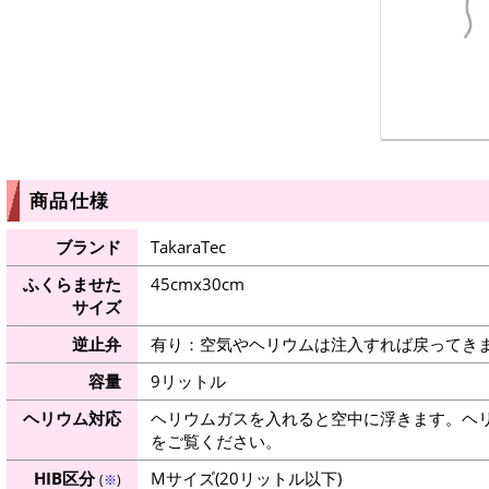
商品仕様
ブランド
TakaraTec
ふくらませた
45cmx30cm
サイズ
逆止弁
有り：空気やヘリウムは注入すれば戻ってき
容量
9リットル
ヘリウム対応
ヘリウムガスを入れると空中に浮きます。ヘ
をご覧ください。
HIB区分
Mサイズ(20リットル以下)
(
※
)