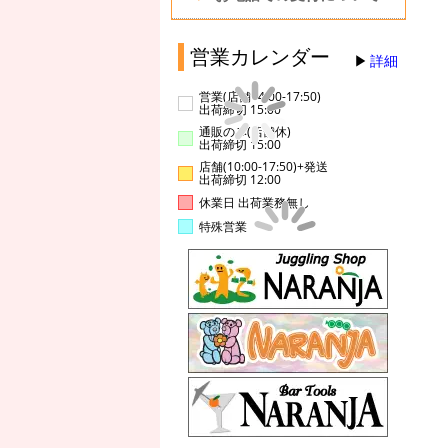
営業カレンダー
詳細
営業(店舗14:00-17:50)
出荷締切 15:00
通販のみ(店舗休)
出荷締切 15:00
店舗(10:00-17:50)+発送
出荷締切 12:00
休業日 出荷業務無し
特殊営業