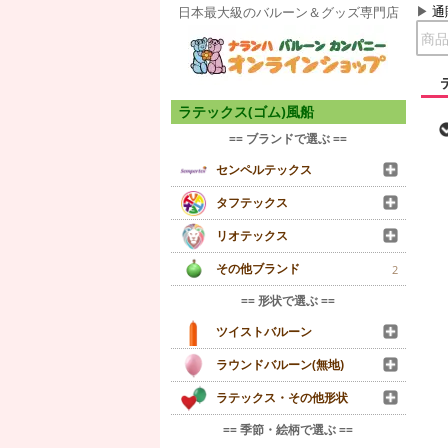
通
日本最大級のバルーン＆グッズ専門店
ラテックス(ゴム)風船
== ブランドで選ぶ ==
センペルテックス
タフテックス
リオテックス
その他ブランド
2
== 形状で選ぶ ==
ツイストバルーン
ラウンドバルーン(無地)
ラテックス・その他形状
== 季節・絵柄で選ぶ ==