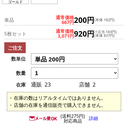
ゴールド
通常価格
200円
単品
(本体 182円)
667円
通常価格
920円
(1点当 183円)
5枚セット
3,071円
(本体 837円)
ご注文
数単位
数量
通販
23
店舗
2
在庫
在庫の数はリアルタイムではありません。
店舗の在庫を通信販売で購入できません。
(送料275円)
詳細
対応商品