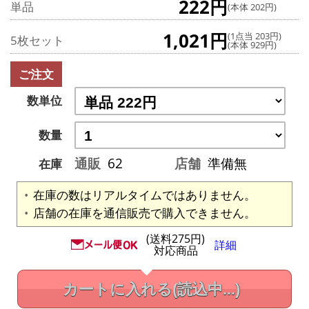
222円
単品
(本体 202円)
1,021円
(1点当 203円)
5枚セット
(本体 929円)
ご注文
数単位
数量
通販
62
店舗
準備無
在庫
在庫の数はリアルタイムではありません。
店舗の在庫を通信販売で購入できません。
(送料275円)
詳細
対応商品
カートに入れる
(読込中...)