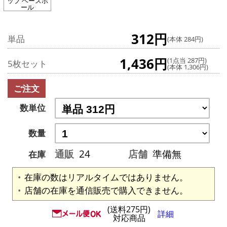
ップ ベースボ
ール
312円
単品
(本体 284円)
1,436円
(1点当 287円)
5枚セット
(本体 1,306円)
ご注文
数単位
数量
通販
24
店舗
準備無
在庫
在庫の数はリアルタイムではありません。
店舗の在庫を通信販売で購入できません。
(送料275円)
詳細
対応商品