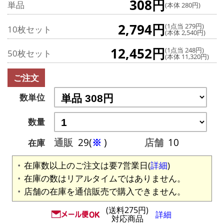
308円
単品
(本体 280円)
2,794円
(1点当 279円)
10枚セット
(本体 2,540円)
12,452円
(1点当 248円)
50枚セット
(本体 11,320円)
ご注文
数単位
数量
通販
29(
※
)
店舗
10
在庫
在庫数以上のご注文は要7営業日(
詳細
)
在庫の数はリアルタイムではありません。
店舗の在庫を通信販売で購入できません。
(送料275円)
詳細
対応商品