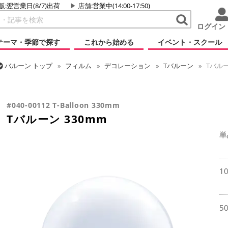
販:翌営業日(8/7)出荷
店舗
:営業中(14:00-17:50)
ログイン
テーマ・季節で探す
これから始める
イベント・スクール
バルーン
トップ
フィルム
デコレーション
Tバルーン
Tバルー
バルーン
トップ
フィルム
デコレーション
透明バルーン
Tバ
#040-00112 T-Balloon 330mm
Tバルーン 330mm
単
1
5