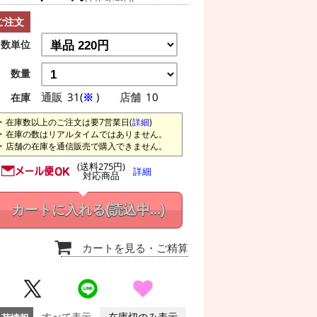
ご注文
数単位
数量
通販
31(
※
)
店舗
10
在庫
在庫数以上のご注文は要7営業日(
詳細
)
在庫の数はリアルタイムではありません。
店舗の在庫を通信販売で購入できません。
(送料275円)
詳細
対応商品
カートに入れる
(読込中...)
カートを見る
・ご精算