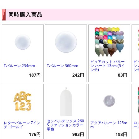
同時購入商品
ピュアカット バルー
ピ
Tバルーン 234mm
Tバルーン 360mm
ン ハート 13cm (5イ
ン 
ンチ)
ン
187円
242円
83円
センペルテックス 260
レターバルーン 7イン
アクアバルーン 125m
ロ
S ファッションカラー
チ ゴールド
m
ー
単色
176円
983円
198円