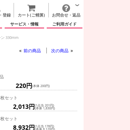
・登録
カート(ご精算)
お問合せ・返品
サービス・情報
ご利用ガイド
ン 330mm
ルーン 330mm
前の商品
次の商品
品
220円
(本体 200円)
0枚セット
2,013円
(1点当 201円)
(本体 1,830円)
0枚セット
8,932円
(1点当 178円)
(本体 8,120円)