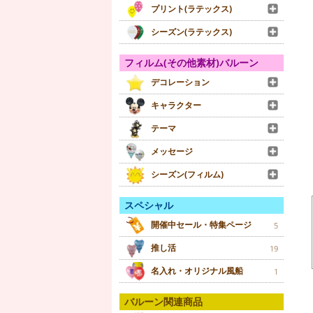
プリント(ラテックス)
シーズン(ラテックス)
フィルム(その他素材)バルーン
デコレーション
キャラクター
テーマ
メッセージ
シーズン(フィルム)
スペシャル
開催中セール・特集ページ
5
推し活
19
名入れ・オリジナル風船
1
バルーン関連商品