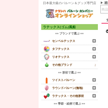
通
日本最大級のバルーン＆グッズ専門店
ラテックス(ゴム)風船
== ブランドで選ぶ ==
センペルテックス
タフテックス
リオテックス
その他ブランド
2
== 形状で選ぶ ==
ツイストバルーン
ラウンドバルーン(無地)
ラテックス・その他形状
== 季節・絵柄で選ぶ ==