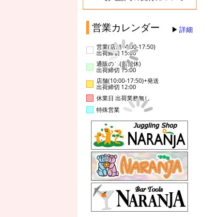
営業カレンダー
詳細
営業(店舗14:00-17:50)
出荷締切 15:00
通販のみ(店舗休)
出荷締切 15:00
店舗(10:00-17:50)+発送
出荷締切 12:00
休業日 出荷業務無し
特殊営業