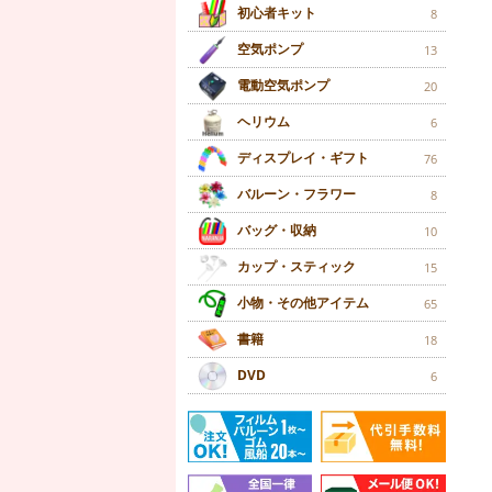
初心者キット
8
空気ポンプ
13
電動空気ポンプ
20
ヘリウム
6
ディスプレイ・ギフト
76
バルーン・フラワー
8
バッグ・収納
10
カップ・スティック
15
小物・その他アイテム
65
書籍
18
DVD
6