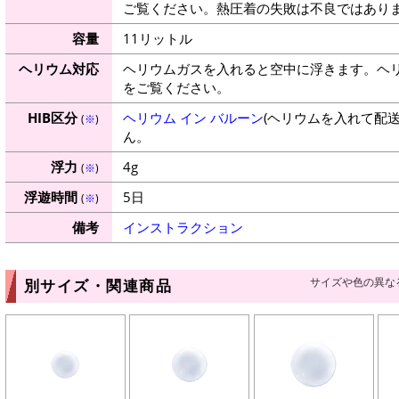
ご覧ください。熱圧着の失敗は不良ではありま
容量
11リットル
ヘリウム対応
ヘリウムガスを入れると空中に浮きます。ヘ
をご覧ください。
HIB区分
ヘリウム イン バルーン
(ヘリウムを入れて配
(
※
)
ん。
浮力
4g
(
※
)
浮遊時間
5日
(
※
)
備考
インストラクション
サイズや色の異な
別サイズ・関連商品