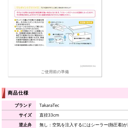
ご使用前の準備
商品仕様
ブランド
TakaraTec
サイズ
直径33cm
逆止弁
無し：空気を注入するにはシーラー(熱圧着)