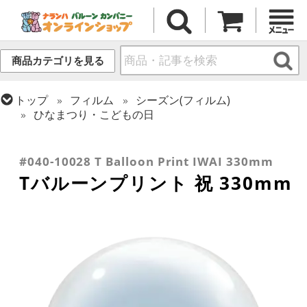
商品カテゴリを見る
トップ
フィルム
シーズン(フィルム)
ひなまつり・こどもの日
トップ
フィルム
デコレーション
Tバルーン
トップ
フィルム
デコレーション
透明バルーン
トップ
フィルム
メッセージ
おめでとう・記念日
#040-10028 T Balloon Print IWAI 330mm
Tバルーンプリント 祝 330mm