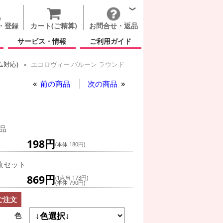
・登録
カート(ご精算)
お問合せ・返品
サービス・情報
ご利用ガイド
ム対応)
エコロヴィー バルーン ラウンド
前の商品
次の商品
品
198円
(本体 180円)
枚セット
869円
(1点当 173円)
(本体 790円)
ご注文
色