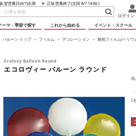
販:翌営業日(8/7)出荷
店舗
:営業終了(次回 8/7 14:00-)
ログイン
テーマ・季節で探す
これから始める
イベント・スクール
バルーン
トップ
フィルム
デコレーション
無地フィルム(ヘリウ
Ecolovy Balloon Round
エコロヴィー バルーン ラウンド
単
5