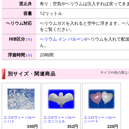
逆止弁
有り：空気やヘリウムは注入すれば戻ってき
容量
12リットル
ヘリウム対応
ヘリウムガスを入れると空中に浮きます。ヘ
をご覧ください。
HIB区分
ヘリウム イン バルーン
(ヘリウムを入れて配
(
※
)
ん。
浮遊時間
20時間
(
※
)
サイズや色の異な
別サイズ・関連商品
エコロヴィー バルー
エコロヴィー バルー
エコロヴィー バルー
ン ハト
ン エンジェル
ン ハート
330円
352円
220円