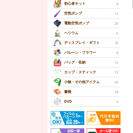
初心者キット
8
空気ポンプ
13
電動空気ポンプ
20
ヘリウム
6
ディスプレイ・ギフト
76
バルーン・フラワー
8
バッグ・収納
10
カップ・スティック
15
小物・その他アイテム
65
書籍
18
DVD
6