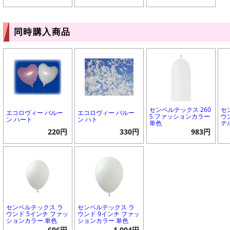
同時購入商品
センペルテックス 260
セ
エコロヴィー バルー
エコロヴィー バルー
S ファッションカラー
ウ
ン ハート
ン ハト
単色
テ
220円
330円
983円
センペルテックス ラ
センペルテックス ラ
ウンド 5インチ ファッ
ウンド 9インチ ファッ
ションカラー 単色
ションカラー 単色
606円
1,004円