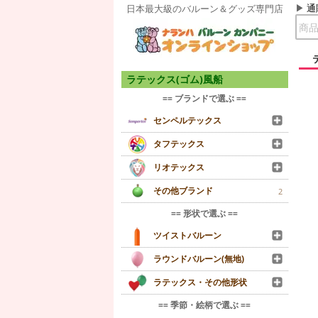
通
日本最大級のバルーン＆グッズ専門店
ラテックス(ゴム)風船
== ブランドで選ぶ ==
センペルテックス
タフテックス
リオテックス
その他ブランド
2
== 形状で選ぶ ==
ツイストバルーン
ラウンドバルーン(無地)
ラテックス・その他形状
== 季節・絵柄で選ぶ ==