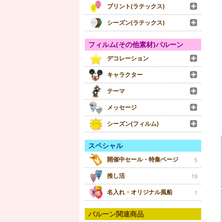
プリント(ラテックス)
シーズン(ラテックス)
フィルム(その他素材)バルーン
デコレーション
キャラクター
テーマ
メッセージ
シーズン(フィルム)
スペシャル
開催中セール・特集ページ
5
推し活
19
名入れ・オリジナル風船
1
バルーン関連商品