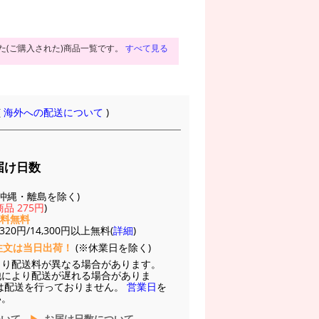
た(ご購入された)商品一覧です。
すべて見る
(
海外への配送について
)
届け日数
(※沖縄・離島を除く)
品 275円
)
送料無料
20円/14,300円以上無料(
詳細
)
注文は当日出荷！
(※休業日を除く)
より配送料が異なる場合があります。
他により配送が遅れる場合がありま
は配送を行っておりません。
営業日
を
い。
ついて
お届け日数について