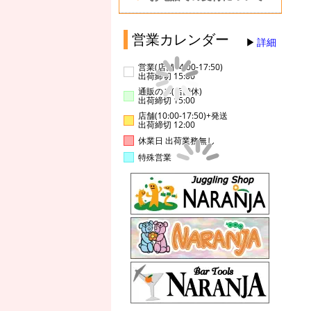
営業カレンダー
詳細
営業(店舗14:00-17:50)
出荷締切 15:00
通販のみ(店舗休)
出荷締切 15:00
店舗(10:00-17:50)+発送
出荷締切 12:00
休業日 出荷業務無し
特殊営業