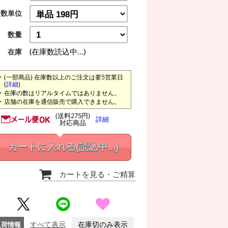
数単位
数量
(在庫数読込中...)
在庫
(一部商品) 在庫数以上のご注文は要5営業日
(
詳細
)
在庫の数はリアルタイムではありません。
店舗の在庫を通信販売で購入できません。
(送料275円)
詳細
対応商品
カートに入れる
(読込中...)
カートを見る
・ご精算
入荷情報
すべて表示
在庫切のみ表示