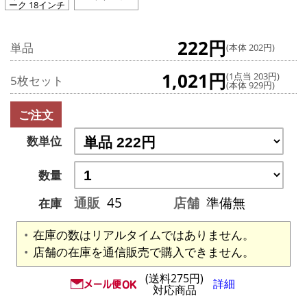
ーク 18インチ
222円
単品
(本体 202円)
1,021円
(1点当 203円)
5枚セット
(本体 929円)
ご注文
数単位
数量
通販
45
店舗
準備無
在庫
在庫の数はリアルタイムではありません。
店舗の在庫を通信販売で購入できません。
(送料275円)
詳細
対応商品