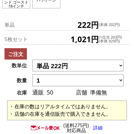
パッケージ
ンド ゴースト
18インチ
222円
単品
(本体 202円)
1,021円
(1点当 203円)
5枚セット
(本体 929円)
ご注文
数単位
数量
通販
50
店舗
準備無
在庫
在庫の数はリアルタイムではありません。
店舗の在庫を通信販売で購入できません。
(送料275円)
詳細
対応商品