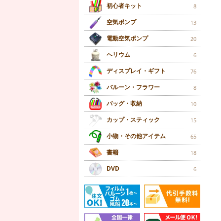
初心者キット
8
空気ポンプ
13
電動空気ポンプ
20
ヘリウム
6
ディスプレイ・ギフト
76
バルーン・フラワー
8
バッグ・収納
10
カップ・スティック
15
小物・その他アイテム
65
書籍
18
DVD
6