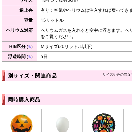
逆止弁
有り：空気やヘリウムは注入すれば戻ってき
容量
15リットル
ヘリウム対応
ヘリウムガスを入れると空中に浮きます。ヘ
をご覧ください。
HIB区分
Mサイズ(20リットル以下)
(
※
)
浮遊時間
5日
(
※
)
サイズや色の異な
別サイズ・関連商品
同時購入商品