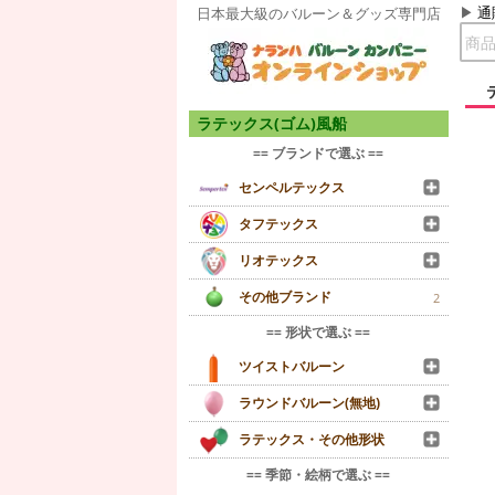
通
日本最大級のバルーン＆グッズ専門店
ラテックス(ゴム)風船
== ブランドで選ぶ ==
センペルテックス
タフテックス
リオテックス
その他ブランド
2
== 形状で選ぶ ==
ツイストバルーン
ラウンドバルーン(無地)
ラテックス・その他形状
== 季節・絵柄で選ぶ ==