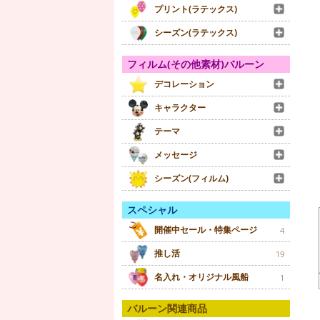
プリント(ラテックス)
シーズン(ラテックス)
フィルム(その他素材)バルーン
デコレーション
キャラクター
テーマ
メッセージ
シーズン(フィルム)
スペシャル
開催中セール・特集ページ
4
推し活
19
名入れ・オリジナル風船
1
バルーン関連商品