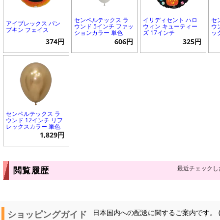
センペルテックス ラ
イリディセント ハロ
セ
アイブレックス パン
ウンド 5インチ ファッ
ウィン キューティー
ウ
プキン フェイス
ションカラー 単色
ズ 17インチ
ッ
374円
606円
325円
センペルテックス ラ
ウンド 12インチ リフ
レックスカラー 単色
1,829円
最近チェックし
閲覧履歴
ショッピングガイド
日本国内への配送に関するご案内です。 