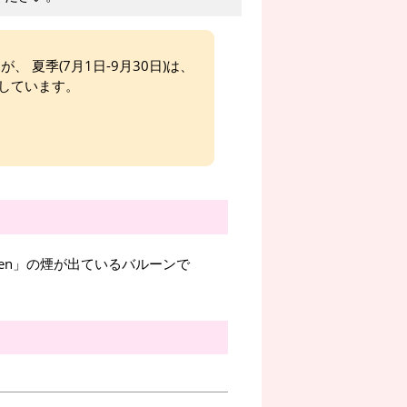
、 夏季(7月1日-9月30日)は、
しています。
ween」の煙が出ているバルーンで