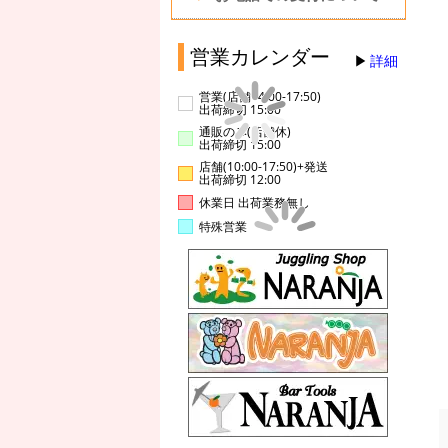
営業カレンダー
詳細
営業(店舗14:00-17:50)
出荷締切 15:00
通販のみ(店舗休)
出荷締切 15:00
店舗(10:00-17:50)+発送
出荷締切 12:00
休業日 出荷業務無し
特殊営業