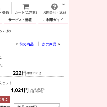
・登録
カート(ご精算)
お問合せ・返品
サービス・情報
ご利用ガイド
ム(秋)
前の商品
次の商品
チ
品
222円
(本体 202円)
枚セット
1,021円
(1点当 203円)
(本体 929円)
ご注文