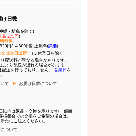
届け日数
(※沖縄・離島を除く)
品 275円
)
送料無料
20円/14,300円以上無料(
詳細
)
注文は当日出荷！
(※休業日を除く)
より配送料が異なる場合があります。
他により配送が遅れる場合がありま
は配送を行っておりません。
営業日
を
い。
ついて
お届け日数について
日以内は返品・交換を承ります(一部商
お客様都合での交換をご希望の場合は、
に新たにご注文ください。
換について