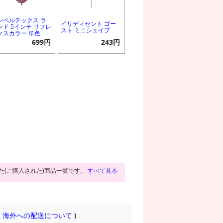
ンペルテックス ラ
イリディセント ゴー
ンド 5インチ リフレ
スト ミニシェイプ
クスカラー 単色
699円
243円
た(ご購入された)商品一覧です。
すべて見る
(
海外への配送について
)