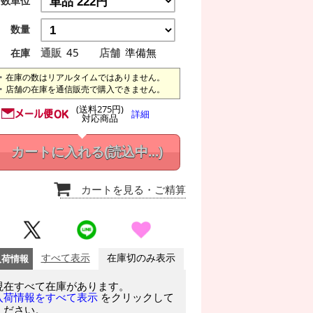
数単位
数量
通販
45
店舗
準備無
在庫
在庫の数はリアルタイムではありません。
店舗の在庫を通信販売で購入できません。
(送料275円)
詳細
対応商品
カートに入れる
(読込中...)
カートを見る
・ご精算
入荷情報
すべて表示
在庫切のみ表示
現在すべて在庫があります。
をクリックして
入荷情報をすべて表示
ください。