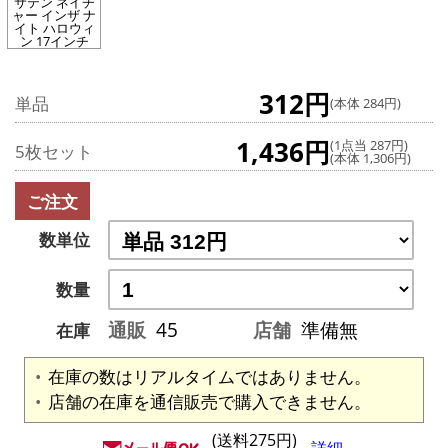
サテン ネイチ
ャー インザ ナ
イト ハロウィ
ン 17インチ
312円
単品
(本体 284円)
1,436円
(1点当 287円)
5枚セット
(本体 1,306円)
ご注文
数単位
数量
通販
45
店舗
準備無
在庫
在庫の数はリアルタイムではありません。
店舗の在庫を通信販売で購入できません。
(送料275円)