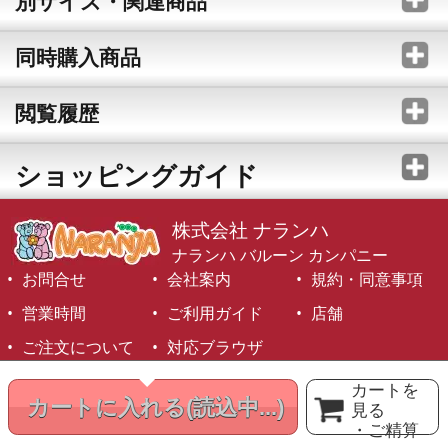
別サイズ・関連商品
同時購入商品
閲覧履歴
ショッピングガイド
株式会社 ナランハ
ナランハ バルーン カンパニー
お問合せ
会社案内
規約・同意事項
営業時間
ご利用ガイド
店舗
ご注文について
対応ブラウザ
©1999-2026 NARANJA Inc. All Rights Reserved.
カートを
カートに入れる
(読込中...)
見る
・ご精算