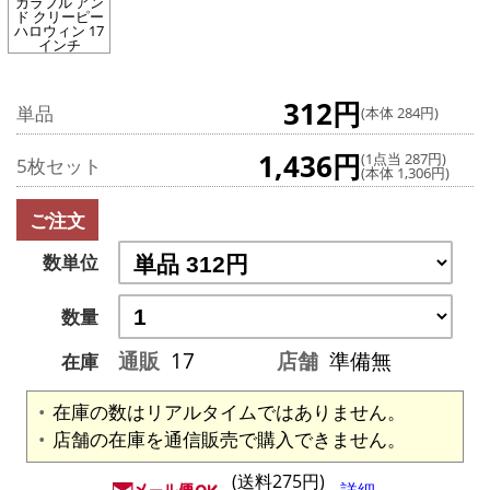
カラフル アン
ド クリーピー
ハロウィン 17
インチ
312円
単品
(本体 284円)
1,436円
(1点当 287円)
5枚セット
(本体 1,306円)
ご注文
数単位
数量
通販
17
店舗
準備無
在庫
在庫の数はリアルタイムではありません。
店舗の在庫を通信販売で購入できません。
(送料275円)