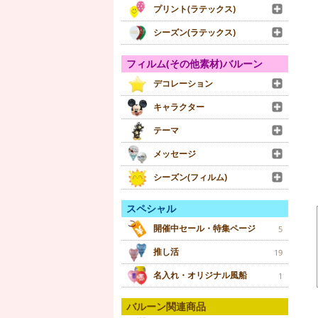
プリント(ラテックス)
シーズン(ラテックス)
フィルム(その他素材)バルーン
デコレーション
キャラクター
テーマ
メッセージ
シーズン(フィルム)
スペシャル
開催中セール・特集ページ
5
推し活
19
名入れ・オリジナル風船
1
バルーン関連商品