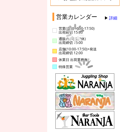
営業カレンダー
詳細
営業(店舗14:00-17:50)
出荷締切 15:00
通販のみ(店舗休)
出荷締切 15:00
店舗(10:00-17:50)+発送
出荷締切 12:00
休業日 出荷業務無し
特殊営業