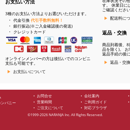
在庫状況その
お支払い方法
す。 休業日に
ご確認くださ
3種のお支払い方法よりお選びいただけます。
配送料に
代金引換
代引手数料無料！
銀行振込(※ご入金確認後の発送)
クレジットカード
返品・交換
商品到着後、8
品を除く)。 
返品手続の後
オンラインメンバーの方は後払いでのコンビニ
返品・交
支払も可能です。
お支払いについて
お問合せ
会社案内
ハ
営業時間
ご利用ガイド
カンパニー
ご注文について
対応ブラウザ
©1999-2026 NARANJA Inc. All Rights Reserved.