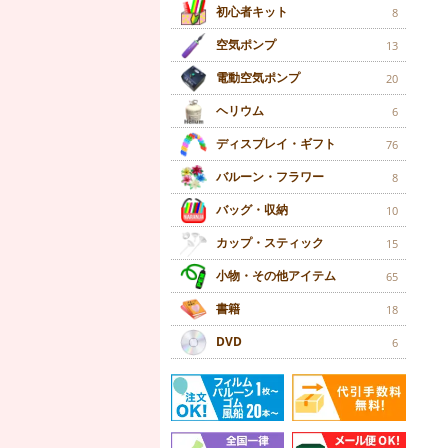
初心者キット
8
空気ポンプ
13
電動空気ポンプ
20
ヘリウム
6
ディスプレイ・ギフト
76
バルーン・フラワー
8
バッグ・収納
10
カップ・スティック
15
小物・その他アイテム
65
書籍
18
DVD
6