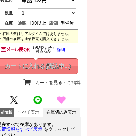
数単位
数量
通販
100以上
店舗
準備無
在庫
在庫の数はリアルタイムではありません。
店舗の在庫を通信販売で購入できません。
(送料275円)
詳細
対応商品
カートに入れる
(読込中...)
カートを見る
・ご精算
入荷情報
すべて表示
在庫切のみ表示
現在すべて在庫があります。
をクリックして
入荷情報をすべて表示
ください。