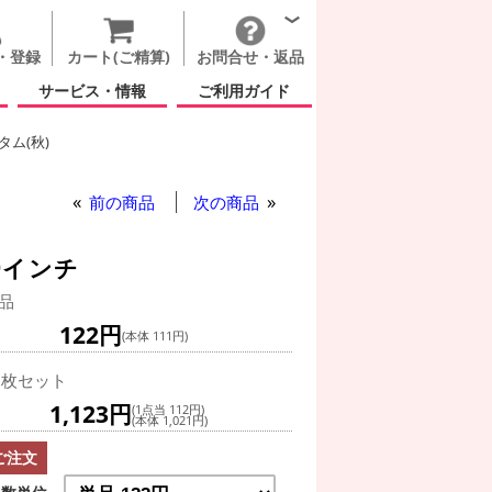
・登録
カート(ご精算)
お問合せ・返品
サービス・情報
ご利用ガイド
ム(秋)
前の商品
次の商品
9インチ
品
122円
(本体 111円)
0枚セット
1,123円
(1点当 112円)
(本体 1,021円)
ご注文