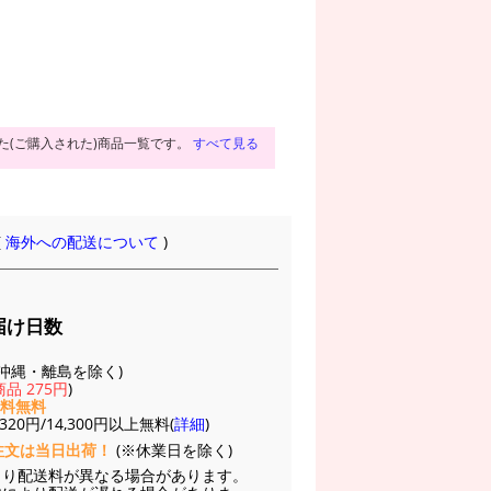
た(ご購入された)商品一覧です。
すべて見る
(
海外への配送について
)
届け日数
(※沖縄・離島を除く)
品 275円
)
送料無料
20円/14,300円以上無料(
詳細
)
注文は当日出荷！
(※休業日を除く)
より配送料が異なる場合があります。