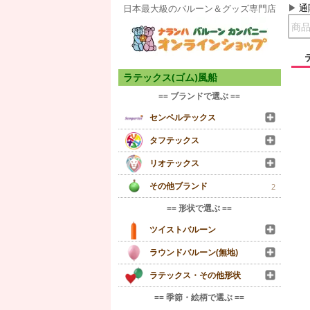
通
日本最大級のバルーン＆グッズ専門店
ラテックス(ゴム)風船
== ブランドで選ぶ ==
センペルテックス
タフテックス
リオテックス
その他ブランド
2
== 形状で選ぶ ==
ツイストバルーン
ラウンドバルーン(無地)
ラテックス・その他形状
== 季節・絵柄で選ぶ ==