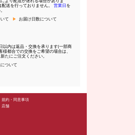
他により配送が遅れる場合がありま
は配送を行っておりません。
営業日
を
い。
ついて
お届け日数について
日以内は返品・交換を承ります(一部商
お客様都合での交換をご希望の場合は、
に新たにご注文ください。
換について
規約・同意事項
店舗