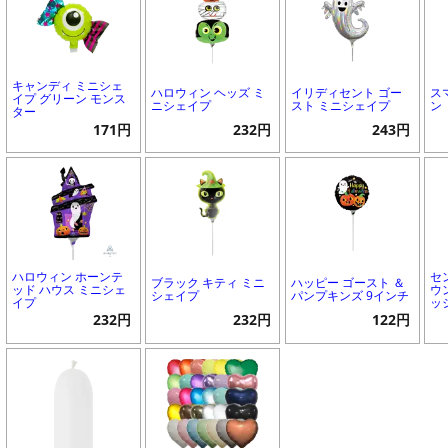
キャンディ ミニシェ
ハロウィン ヘッズ ミ
イリディセント ゴー
ス
イプ グリーン モンス
ニシェイプ
スト ミニシェイプ
ン
ター
171円
232円
243円
ハロウィン ホーンテ
セ
ブラック キティ ミニ
ハッピー ゴースト ＆
ッド ハウス ミニシェ
ウ
シェイプ
パンプキンズ 9インチ
イプ
ッ
232円
232円
122円