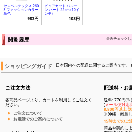
センペルテックス 260
ピュアカット バルー
S ファッションカラー
ン ハート 25cm (10イ
単色
ンチ)
983円
103円
最近チェックし
閲覧履歴
ショッピングガイド
日本国内への配送に関するご案内です。 
ご注文方法
配送料・お
各商品ページより、カートを利用してご注文く
送料: 770円
ださい。
(
メール便対応商
8,800円以上 
ご注文について
※沖縄・離島1,3
お電話でのご案内について
15時までのご
商品や契約に