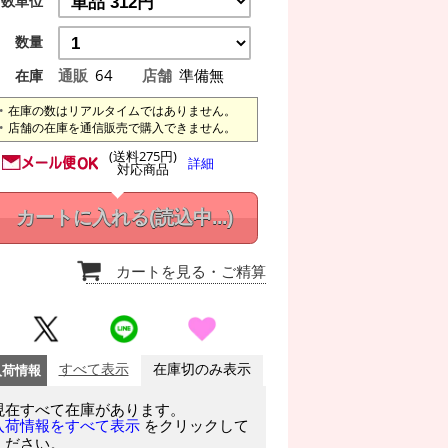
数単位
数量
通販
64
店舗
準備無
在庫
在庫の数はリアルタイムではありません。
店舗の在庫を通信販売で購入できません。
(送料275円)
詳細
対応商品
カートに入れる
(読込中...)
カートを見る
・ご精算
入荷情報
すべて表示
在庫切のみ表示
現在すべて在庫があります。
をクリックして
入荷情報をすべて表示
ください。