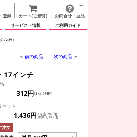
・登録
カート(ご精算)
お問合せ・返品
サービス・情報
ご利用ガイド
ム(秋)
前の商品
次の商品
 17インチ
品
312円
(本体 284円)
枚セット
1,436円
(1点当 287円)
(本体 1,306円)
ご注文