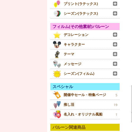
プリント(ラテックス)
シーズン(ラテックス)
フィルム(その他素材)バルーン
デコレーション
キャラクター
テーマ
メッセージ
シーズン(フィルム)
スペシャル
開催中セール・特集ページ
5
推し活
19
名入れ・オリジナル風船
1
バルーン関連商品