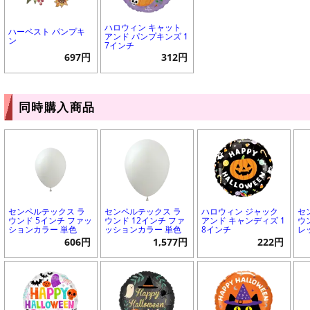
ハロウィン キャット
ハーベスト パンプキ
アンド パンプキンズ 1
ン
7インチ
697円
312円
同時購入商品
センペルテックス ラ
センペルテックス ラ
ハロウィン ジャック
セ
ウンド 5インチ ファッ
ウンド 12インチ ファ
アンド キャンディズ 1
ウ
ションカラー 単色
ッションカラー 単色
8インチ
レ
606円
1,577円
222円