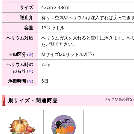
サイズ
43cm x 43cm
逆止弁
有り：空気やヘリウムは注入すれば戻ってき
容量
13リットル
ヘリウム対応
ヘリウムガスを入れると空中に浮きます。ヘ
をご覧ください。
HIB区分
Mサイズ(20リットル以下)
(
※
)
ヘリウム時の
7.2g
おもり
(
※
)
浮遊時間
5日
(
※
)
サイズや色の異な
別サイズ・関連商品