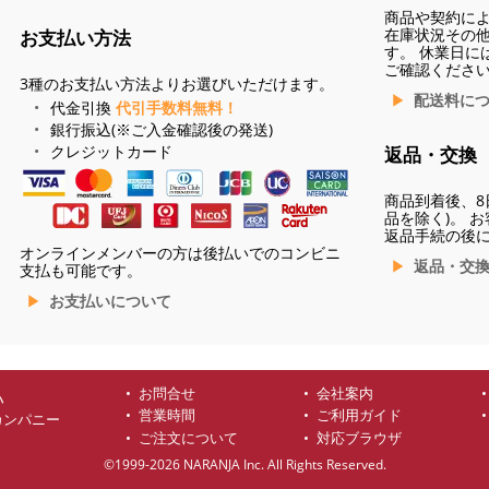
商品や契約に
在庫状況その
お支払い方法
す。 休業日に
ご確認くださ
3種のお支払い方法よりお選びいただけます。
配送料に
代金引換
代引手数料無料！
銀行振込(※ご入金確認後の発送)
クレジットカード
返品・交換
商品到着後、8
品を除く)。 
返品手続の後
オンラインメンバーの方は後払いでのコンビニ
返品・交
支払も可能です。
お支払いについて
お問合せ
会社案内
ハ
営業時間
ご利用ガイド
カンパニー
ご注文について
対応ブラウザ
©1999-2026 NARANJA Inc. All Rights Reserved.