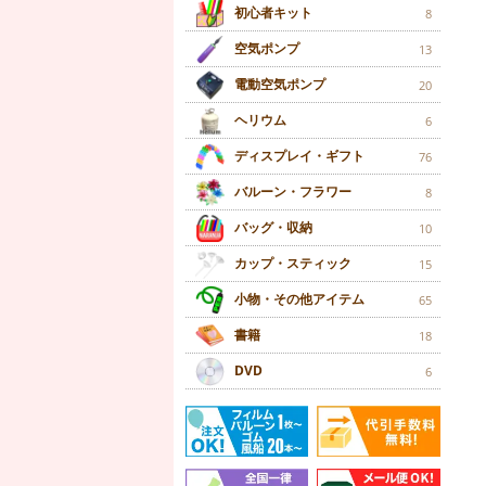
初心者キット
8
空気ポンプ
13
電動空気ポンプ
20
ヘリウム
6
ディスプレイ・ギフト
76
バルーン・フラワー
8
バッグ・収納
10
カップ・スティック
15
小物・その他アイテム
65
書籍
18
DVD
6