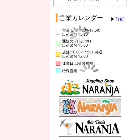
営業カレンダー
詳細
営業(店舗14:00-17:50)
出荷締切 15:00
通販のみ(店舗休)
出荷締切 15:00
店舗(10:00-17:50)+発送
出荷締切 12:00
休業日 出荷業務無し
特殊営業