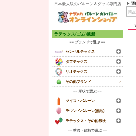
通
日本最大級のバルーン＆グッズ専門店
ラテックス(ゴム)風船
== ブランドで選ぶ ==
センペルテックス
タフテックス
リオテックス
その他ブランド
2
== 形状で選ぶ ==
ツイストバルーン
ラウンドバルーン(無地)
ラテックス・その他形状
== 季節・絵柄で選ぶ ==