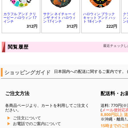
カラフル アンド クリ
サテン ネイチャー イ
ハロウィン ブラック
ク
ーピー ハロウィン 17
ンザ ナイト ハロウィ
キャット アンド ハッ
ン
インチ
ン 17インチ
ト 18インチ
ン
312円
312円
222円
最近チェックし
閲覧履歴
ショッピングガイド
日本国内への配送に関するご案内です。 
ご注文方法
配送料・お
各商品ページより、カートを利用してご注文く
送料: 770円
ださい。
(
メール便対応商
8,800円以上 
ご注文について
※沖縄・離島1,3
お電話でのご案内について
15時までのご