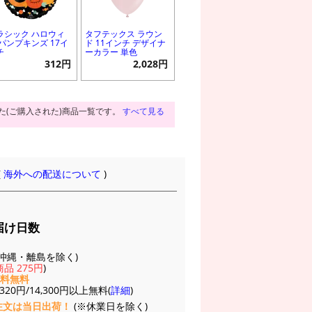
ラシック ハロウィ
タフテックス ラウン
 パンプキンズ 17イ
ド 11インチ デザイナ
チ
ーカラー 単色
312円
2,028円
た(ご購入された)商品一覧です。
すべて見る
(
海外への配送について
)
届け日数
(※沖縄・離島を除く)
品 275円
)
送料無料
20円/14,300円以上無料(
詳細
)
注文は当日出荷！
(※休業日を除く)