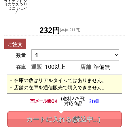
ライテッド ク
リスマス ツリ
ー ミニ シェイ
プ
232円
(本体 211円)
ご注文
数量
通販
100以上
店舗
準備無
在庫
在庫の数はリアルタイムではありません。
店舗の在庫を通信販売で購入できません。
(送料275円)
詳細
対応商品
カートに入れる
(読込中...)