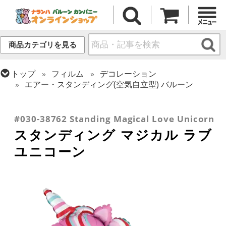
商品カテゴリを見る
トップ
フィルム
デコレーション
エアー・スタンディング(空気自立型) バルーン
トップ
フィルム
テーマ
恐竜・ユニコーン
トップ
フィルム
シーズン(フィルム)
トップ
フィルム
メッセージ
ラブ
バレンタイン
#030-38762 Standing Magical Love Unicorn
スタンディング マジカル ラブ
ユニコーン