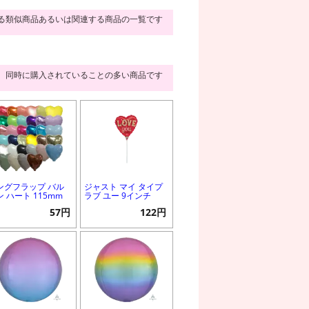
る類似商品あるいは関連する商品の一覧です
同時に購入されていることの多い商品です
ングフラップ バル
ジャスト マイ タイプ
ン ハート 115mm
ラブ ユー 9インチ
57円
122円