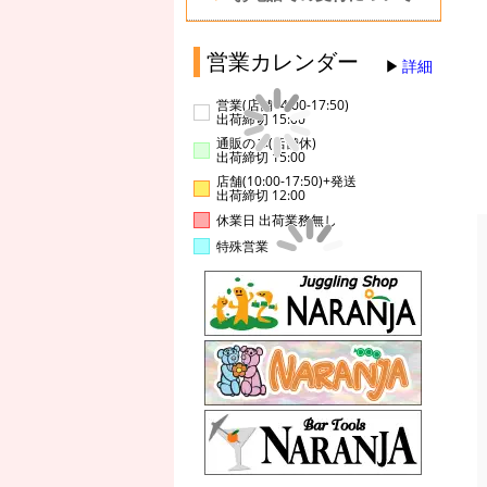
営業カレンダー
詳細
営業(店舗14:00-17:50)
出荷締切 15:00
通販のみ(店舗休)
出荷締切 15:00
店舗(10:00-17:50)+発送
出荷締切 12:00
休業日 出荷業務無し
特殊営業