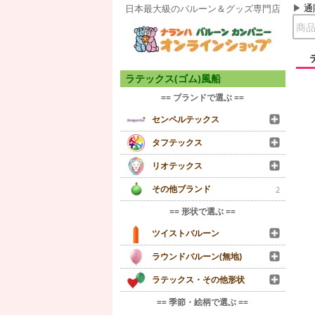
通
日本最大級のバルーン＆グッズ専門店
ラテックス(ゴム)風船
== ブランドで選ぶ ==
センペルテックス
タフテックス
リオテックス
その他ブランド
2
== 形状で選ぶ ==
ツイストバルーン
ラウンドバルーン(無地)
ラテックス・その他形状
== 季節・絵柄で選ぶ ==