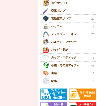
初心者キット
8
空気ポンプ
13
電動空気ポンプ
20
ヘリウム
6
ディスプレイ・ギフト
76
バルーン・フラワー
8
バッグ・収納
10
カップ・スティック
15
小物・その他アイテム
65
書籍
18
DVD
6