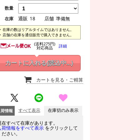
数量
通販
18
店舗
準備無
在庫
在庫の数はリアルタイムではありません。
店舗の在庫を通信販売で購入できません。
(送料275円)
詳細
対応商品
カートに入れる
(読込中...)
カートを見る
・ご精算
入荷情報
すべて表示
在庫切のみ表示
現在すべて在庫があります。
をクリックして
入荷情報をすべて表示
ください。