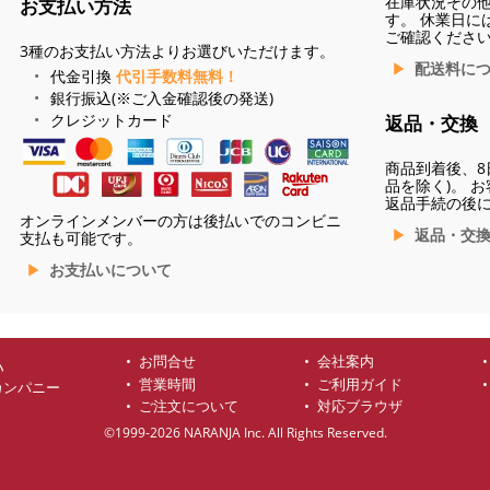
在庫状況その
お支払い方法
す。 休業日に
ご確認くださ
3種のお支払い方法よりお選びいただけます。
配送料に
代金引換
代引手数料無料！
銀行振込(※ご入金確認後の発送)
クレジットカード
返品・交換
商品到着後、8
品を除く)。 
返品手続の後
オンラインメンバーの方は後払いでのコンビニ
返品・交
支払も可能です。
お支払いについて
お問合せ
会社案内
ハ
営業時間
ご利用ガイド
カンパニー
ご注文について
対応ブラウザ
©1999-2026 NARANJA Inc. All Rights Reserved.