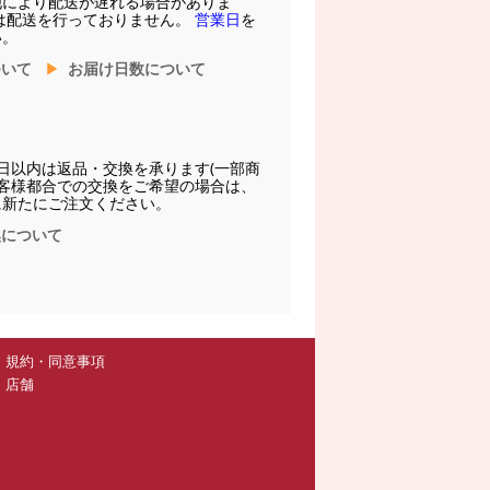
他により配送が遅れる場合がありま
は配送を行っておりません。
営業日
を
い。
ついて
お届け日数について
日以内は返品・交換を承ります(一部商
お客様都合での交換をご希望の場合は、
に新たにご注文ください。
換について
規約・同意事項
店舗