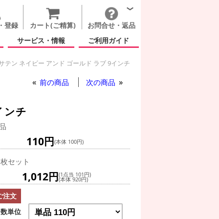
・登録
カート(ご精算)
お問合せ・返品
サービス・情報
ご利用ガイド
サテン ネイビー アンド ゴールド ラブ 9インチ
前の商品
次の商品
インチ
品
110円
(本体 100円)
0枚セット
1,012円
(1点当 101円)
(本体 920円)
ご注文
数単位