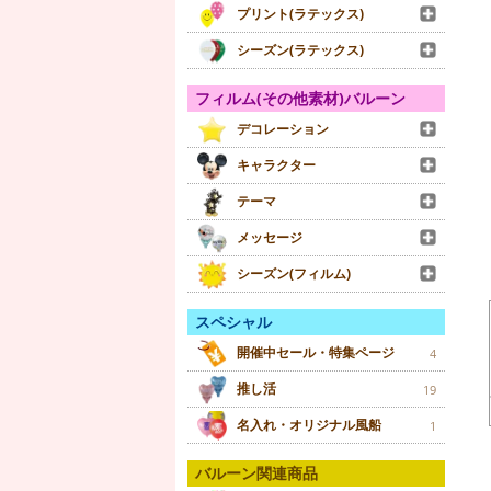
プリント(ラテックス)
シーズン(ラテックス)
フィルム(その他素材)バルーン
デコレーション
キャラクター
テーマ
メッセージ
シーズン(フィルム)
スペシャル
開催中セール・特集ページ
4
推し活
19
名入れ・オリジナル風船
1
バルーン関連商品