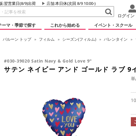
販:翌営業日(8/9)出荷
店舗
:本日休(次回 8/9 10:00-)
ログイン
テーマ・季節で探す
これから始める
イベント・スクール
バルーン
トップ
フィルム
シーズン(フィルム)
バレンタイン
#030-39020 Satin Navy & Gold Love 9"
サテン ネイビー アンド ゴールド ラブ 9
単
1