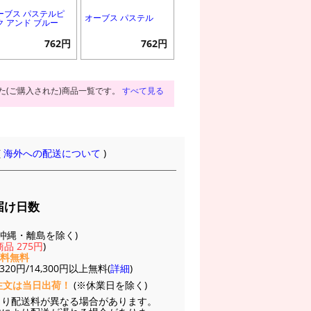
ーブス パステルピ
オーブス パステル
ク アンド ブルー
762円
762円
た(ご購入された)商品一覧です。
すべて見る
(
海外への配送について
)
届け日数
(※沖縄・離島を除く)
品 275円
)
送料無料
20円/14,300円以上無料(
詳細
)
注文は当日出荷！
(※休業日を除く)
より配送料が異なる場合があります。