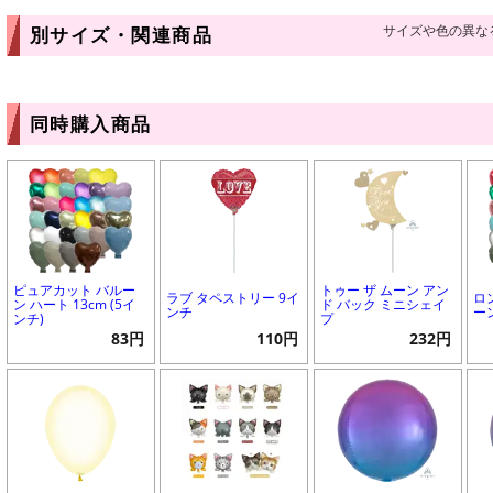
サイズや色の異な
別サイズ・関連商品
同時購入商品
ピュアカット バルー
トゥー ザ ムーン アン
ラブ タペストリー 9イ
ロ
ン ハート 13cm (5イ
ド バック ミニシェイ
ンチ
ー
ンチ)
プ
83円
110円
232円