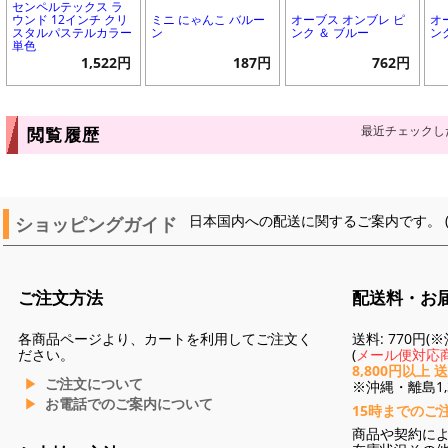
センペルテックス ラ
ウンド 12インチ クリ
ミニ にゃんこ バルー
オーブス オンブレ ピ
オ
スタルパステルカラー
ン
ンク ＆ ブルー
ン
単色
1,522円
187円
762円
最近チェックし
閲覧履歴
ショッピングガイド
日本国内への配送に関するご案内です。 
ご注文方法
配送料・お
各商品ページより、カートを利用してご注文く
送料: 770円
ださい。
(
メール便対応商
8,800円以上 
ご注文について
※沖縄・離島1,3
お電話でのご案内について
15時までのご
商品や契約に