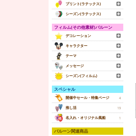
プリント(ラテックス)
シーズン(ラテックス)
フィルム(その他素材)バルーン
デコレーション
キャラクター
テーマ
メッセージ
シーズン(フィルム)
スペシャル
開催中セール・特集ページ
4
推し活
19
名入れ・オリジナル風船
1
バルーン関連商品