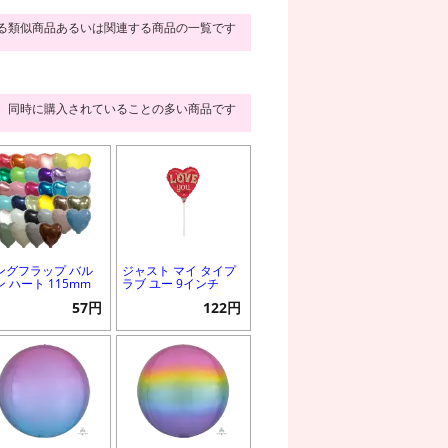
る類似商品あるいは関連する商品の一覧です
同時に購入されていることの多い商品です
ングフラップ バル
ジャスト マイ タイプ
ン ハート 115mm
ラブ ユー 9インチ
57円
122円