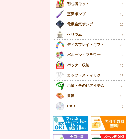
初心者キット
8
空気ポンプ
13
電動空気ポンプ
20
ヘリウム
6
ディスプレイ・ギフト
76
バルーン・フラワー
8
バッグ・収納
10
カップ・スティック
15
小物・その他アイテム
65
書籍
18
DVD
6