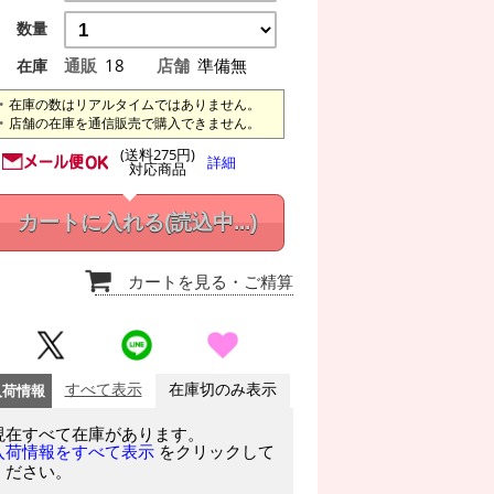
数量
通販
18
店舗
準備無
在庫
在庫の数はリアルタイムではありません。
店舗の在庫を通信販売で購入できません。
(送料275円)
詳細
対応商品
カートに入れる
(読込中...)
カートを見る
・ご精算
入荷情報
すべて表示
在庫切のみ表示
現在すべて在庫があります。
をクリックして
入荷情報をすべて表示
ください。