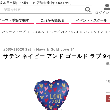
販:本日出荷(～15時)
店舗
:営業中(14:00-17:50)
ログイン
テーマ・季節で探す
これから始める
イベント・スクール
バルーン
トップ
フィルム
シーズン(フィルム)
バレンタイン
#030-39020 Satin Navy & Gold Love 9"
サテン ネイビー アンド ゴールド ラブ 9
単
1