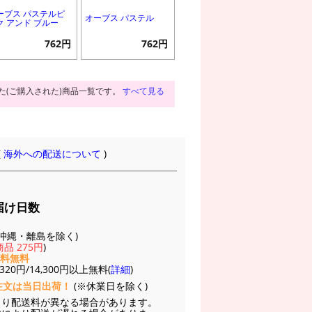
ーブス パステルピ
オーブス パステル
ク アンド ブルー
762円
762円
た(ご購入された)商品一覧です。
すべて見る
(
海外への配送について
)
届け日数
(※沖縄・離島を除く)
品 275円
)
送料無料
20円/14,300円以上無料(
詳細
)
注文は当日出荷！
(※休業日を除く)
より配送料が異なる場合があります。