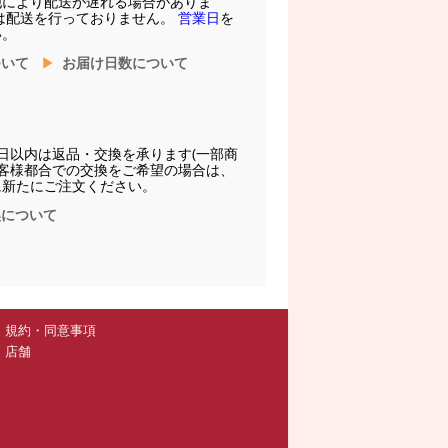
他により配送が遅れる場合がありま
は配送を行っておりません。
営業日
を
い。
ついて
お届け日数について
日以内は返品・交換を承ります(一部商
お客様都合での交換をご希望の場合は、
に新たにご注文ください。
換について
規約・同意事項
店舗