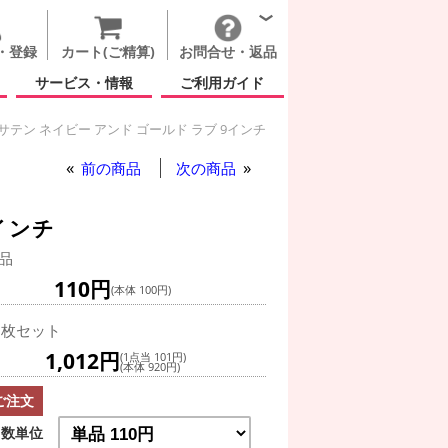
・登録
カート(ご精算)
お問合せ・返品
サービス・情報
ご利用ガイド
サテン ネイビー アンド ゴールド ラブ 9インチ
前の商品
次の商品
インチ
品
110円
(本体 100円)
0枚セット
1,012円
(1点当 101円)
(本体 920円)
ご注文
数単位