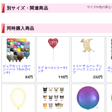
サイズや色の異な
別サイズ・関連商品
同時購入商品
ピュアカット バルー
トゥー ザ ムーン アン
ラブ タペストリー 9イ
ロ
ン ハート 13cm (5イ
ド バック ミニシェイ
ンチ
ー
ンチ)
プ
83円
110円
232円