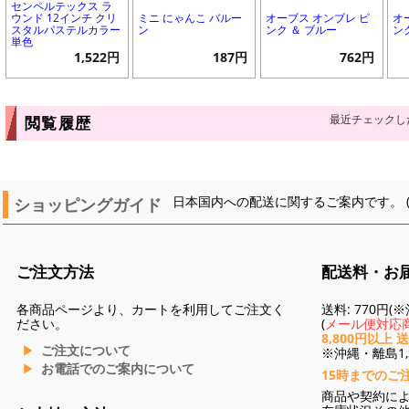
センペルテックス ラ
ウンド 12インチ クリ
ミニ にゃんこ バルー
オーブス オンブレ ピ
オ
スタルパステルカラー
ン
ンク ＆ ブルー
ン
単色
1,522円
187円
762円
最近チェックし
閲覧履歴
ショッピングガイド
日本国内への配送に関するご案内です。 
ご注文方法
配送料・お
各商品ページより、カートを利用してご注文く
送料: 770円
ださい。
(
メール便対応商
8,800円以上 
ご注文について
※沖縄・離島1,3
お電話でのご案内について
15時までのご
商品や契約に