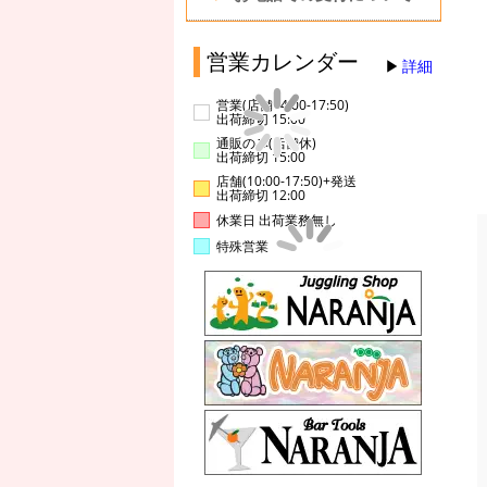
営業カレンダー
詳細
営業(店舗14:00-17:50)
出荷締切 15:00
通販のみ(店舗休)
出荷締切 15:00
店舗(10:00-17:50)+発送
出荷締切 12:00
休業日 出荷業務無し
特殊営業