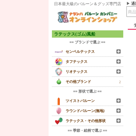
通
日本最大級のバルーン＆グッズ専門店
ラテックス(ゴム)風船
== ブランドで選ぶ ==
センペルテックス
タフテックス
リオテックス
その他ブランド
2
== 形状で選ぶ ==
ツイストバルーン
ラウンドバルーン(無地)
ラテックス・その他形状
== 季節・絵柄で選ぶ ==