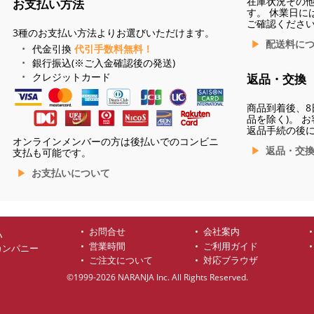
在庫状況その
お支払い方法
す。 休業日に
ご確認くださ
3種のお支払い方法よりお選びいただけます。
配送料に
代金引換
代引手数料無料！
銀行振込(※ご入金確認後の発送)
クレジットカード
返品・交換
商品到着後、8
品を除く)。 
返品手続の後
オンラインメンバーの方は後払いでのコンビニ
返品・交
支払も可能です。
お支払いについて
お問合せ
会社案内
ハ
営業時間
ご利用ガイド
カンパニー
ご注文について
対応ブラウザ
©1999-2026 NARANJA Inc. All Rights Reserved.