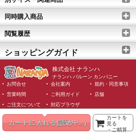
同時購入商品
閲覧履歴
ショッピングガイド
株式会社 ナランハ
ナランハ バルーン カンパニー
お問合せ
会社案内
規約・同意事項
営業時間
ご利用ガイド
店舗
ご注文について
対応ブラウザ
©1999-2026 NARANJA Inc. All Rights Reserved.
カートを
カートに入れる
(読込中...)
見る
・ご精算