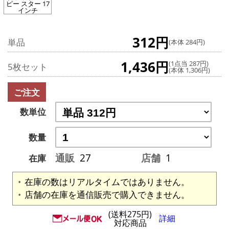
ピー スター 17
インチ
312円
単品
(本体 284円)
1,436円
(1点当 287円)
5枚セット
(本体 1,306円)
ご注文
数単位
数量
通販
27
店舗
1
在庫
在庫の数はリアルタイムではありません。
店舗の在庫を通信販売で購入できません。
(送料275円)
詳細
対応商品