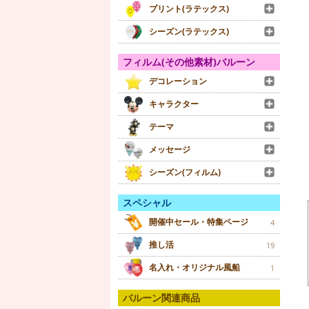
プリント(ラテックス)
シーズン(ラテックス)
フィルム(その他素材)バルーン
デコレーション
キャラクター
テーマ
メッセージ
シーズン(フィルム)
スペシャル
開催中セール・特集ページ
4
推し活
19
名入れ・オリジナル風船
1
バルーン関連商品