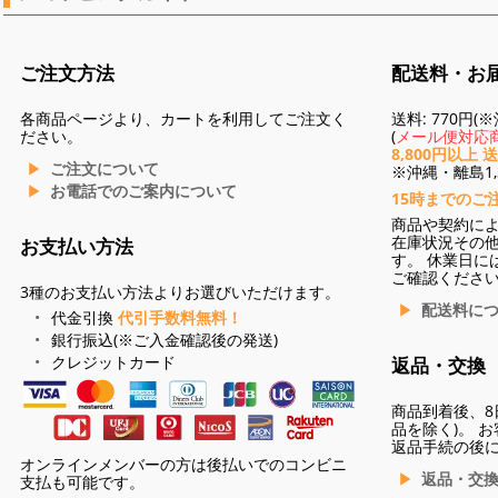
ご注文方法
配送料・お
各商品ページより、カートを利用してご注文く
送料: 770円
ださい。
(
メール便対応商
8,800円以上 
ご注文について
※沖縄・離島1,3
お電話でのご案内について
15時までのご
商品や契約に
在庫状況その
お支払い方法
す。 休業日に
ご確認くださ
3種のお支払い方法よりお選びいただけます。
配送料に
代金引換
代引手数料無料！
銀行振込(※ご入金確認後の発送)
クレジットカード
返品・交換
商品到着後、8
品を除く)。 
返品手続の後
オンラインメンバーの方は後払いでのコンビニ
返品・交
支払も可能です。