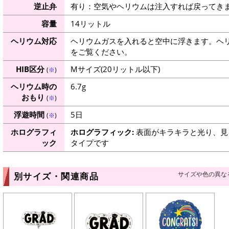
逆止弁
有り：空気やヘリウムは注入すれば戻ってき
容量
14リットル
ヘリウム対応
ヘリウムガスを入れると空中に浮きます。ヘ
をご覧ください。
HIB区分
Mサイズ(20リットル以下)
(
※
)
ヘリウム時の
6.7g
おもり
(
※
)
浮遊時間
5日
(
※
)
ホログラフィ
ホログラフィック:
表面がキラキラと光り、見
ック
タイプです
サイズや色の異な
別サイズ・関連商品