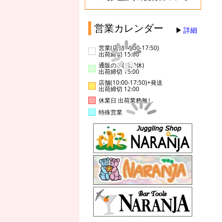
営業カレンダー
詳細
営業(店舗14:00-17:50)
出荷締切 15:00
通販のみ(店舗休)
出荷締切 15:00
店舗(10:00-17:50)+発送
出荷締切 12:00
休業日 出荷業務無し
特殊営業