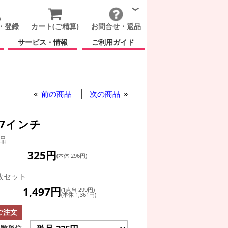
・登録
カート(ご精算)
お問合せ・返品
サービス・情報
ご利用ガイド
前の商品
次の商品
7インチ
品
325円
(本体 296円)
枚セット
1,497円
(1点当 299円)
(本体 1,361円)
ご注文