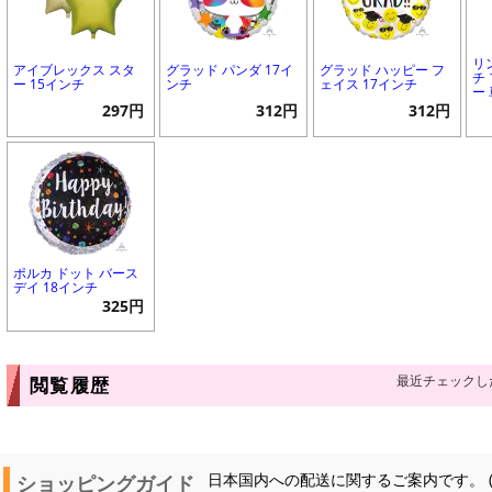
リ
アイブレックス スタ
グラッド パンダ 17イ
グラッド ハッピー フ
チ
ー 15インチ
ンチ
ェイス 17インチ
ー
297円
312円
312円
ポルカ ドット バース
デイ 18インチ
325円
最近チェックし
閲覧履歴
ショッピングガイド
日本国内への配送に関するご案内です。 