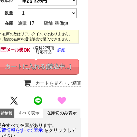
数単位
数量
通販
17
店舗
準備無
在庫
在庫の数はリアルタイムではありません。
店舗の在庫を通信販売で購入できません。
(送料275円)
詳細
対応商品
カートに入れる
(読込中...)
カートを見る
・ご精算
入荷情報
すべて表示
在庫切のみ表示
現在すべて在庫があります。
をクリックして
入荷情報をすべて表示
ください。