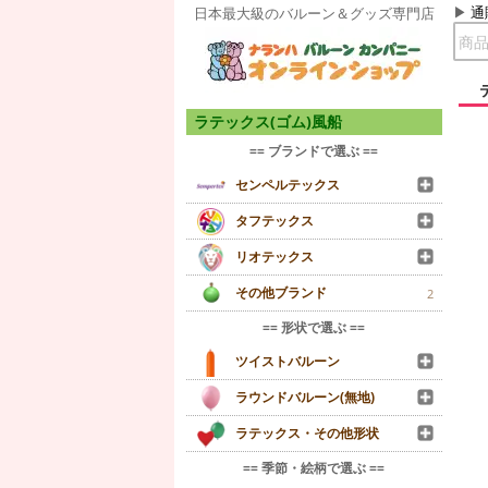
通
日本最大級のバルーン＆グッズ専門店
ラテックス(ゴム)風船
== ブランドで選ぶ ==
センペルテックス
タフテックス
リオテックス
その他ブランド
2
== 形状で選ぶ ==
ツイストバルーン
ラウンドバルーン(無地)
ラテックス・その他形状
== 季節・絵柄で選ぶ ==