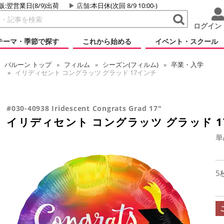
販:翌営業日(8/9)出荷
店舗
:本日休(次回 8/9 10:00-)
ログイン
テーマ・季節で探す
これから始める
イベント・スクール
バルーン
トップ
フィルム
シーズン(フィルム)
卒業・入学
イリディセント コングラッツ グラッド 17インチ
#030-40938 Iridescent Congrats Grad 17"
イリディセント コングラッツ グラッド 1
単
5