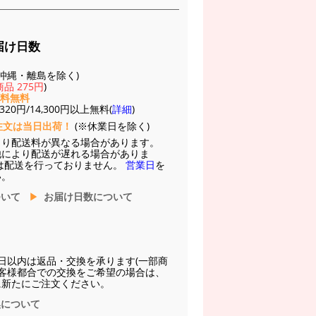
届け日数
(※沖縄・離島を除く)
品 275円
)
送料無料
20円/14,300円以上無料(
詳細
)
注文は当日出荷！
(※休業日を除く)
より配送料が異なる場合があります。
他により配送が遅れる場合がありま
は配送を行っておりません。
営業日
を
い。
ついて
お届け日数について
日以内は返品・交換を承ります(一部商
お客様都合での交換をご希望の場合は、
に新たにご注文ください。
換について