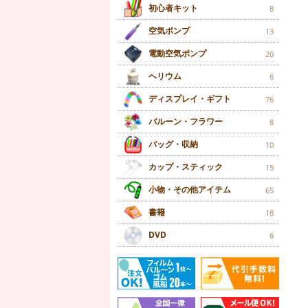
初心者キット
8
空気ポンプ
13
電動空気ポンプ
20
ヘリウム
6
ディスプレイ・ギフト
76
バルーン・フラワー
8
バッグ・収納
10
カップ・スティック
15
小物・その他アイテム
65
書籍
18
DVD
6