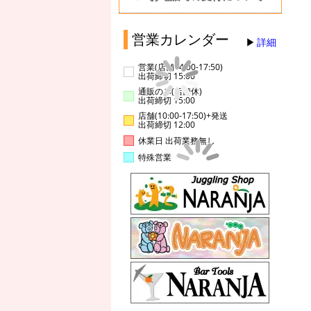
営業カレンダー
詳細
営業(店舗14:00-17:50)
出荷締切 15:00
通販のみ(店舗休)
出荷締切 15:00
店舗(10:00-17:50)+発送
出荷締切 12:00
休業日 出荷業務無し
特殊営業