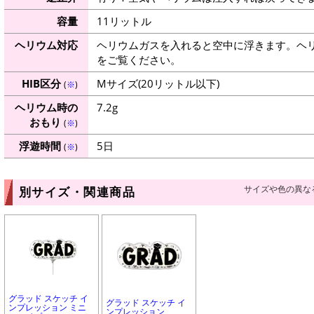
容量
11リットル
ヘリウム対応
ヘリウムガスを入れると空中に浮きます。ヘ
をご覧ください。
HIB区分
Mサイズ(20リットル以下)
(
※
)
ヘリウム時の
7.2g
おもり
(
※
)
浮遊時間
5日
(
※
)
サイズや色の異な
別サイズ・関連商品
グラッド スケッチ イ
グラッド スケッチ イ
ンプレッション ミニ
ンプレッション