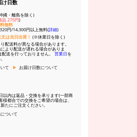
届け日数
(※沖縄・離島を除く)
品 275円
)
送料無料
20円/14,300円以上無料(
詳細
)
注文は当日出荷！
(※休業日を除く)
より配送料が異なる場合があります。
他により配送が遅れる場合がありま
は配送を行っておりません。
営業日
を
い。
ついて
お届け日数について
日以内は返品・交換を承ります(一部商
お客様都合での交換をご希望の場合は、
に新たにご注文ください。
換について