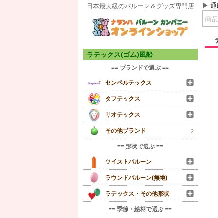
通
日本最大級のバルーン＆グッズ専門店
ラテックス(ゴム)風船
== ブランドで選ぶ ==
センペルテックス
タフテックス
リオテックス
その他ブランド
2
== 形状で選ぶ ==
ツイストバルーン
ラウンドバルーン(無地)
ラテックス・その他形状
== 季節・絵柄で選ぶ ==