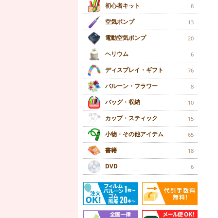
初心者キット
8
空気ポンプ
13
電動空気ポンプ
20
ヘリウム
6
ディスプレイ・ギフト
76
バルーン・フラワー
8
バッグ・収納
10
カップ・スティック
15
小物・その他アイテム
65
書籍
18
DVD
6