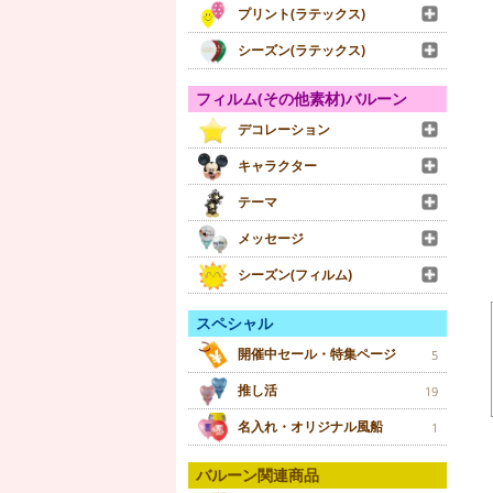
プリント(ラテックス)
シーズン(ラテックス)
フィルム(その他素材)バルーン
デコレーション
キャラクター
テーマ
メッセージ
シーズン(フィルム)
スペシャル
開催中セール・特集ページ
5
推し活
19
名入れ・オリジナル風船
1
バルーン関連商品