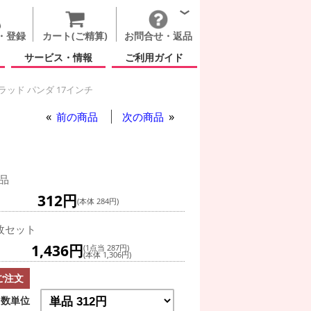
・登録
カート(ご精算)
お問合せ・返品
サービス・情報
ご利用ガイド
ラッド パンダ 17インチ
前の商品
次の商品
品
312円
(本体 284円)
枚セット
1,436円
(1点当 287円)
(本体 1,306円)
ご注文
数単位