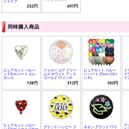
シェイプ
232円
697円
同時購入商品
ピュアカット バルー
フォロー ユア ドリー
ピュアカット バルー
イ
ン 13cm ハート エレ
ムズ ホワイト アンド
ン ハート 25cm (10イ
グ
ガンス
ゴールド 17インチ
ンチ)
イ
138円
312円
103円
ピュアカット バルー
ア
グラッド ハッピー フ
ネオン グラッド 17イ
ン 13cm ハートパター
ル