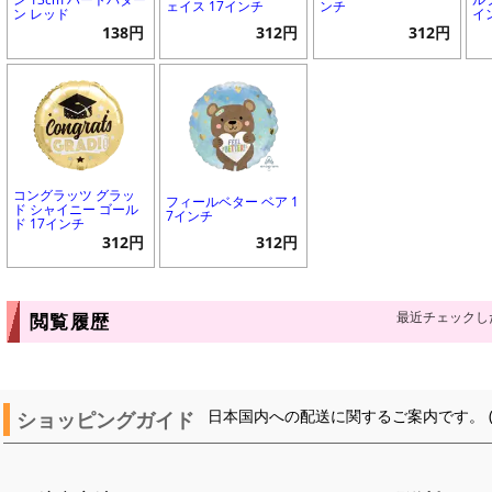
ェイス 17インチ
ンチ
ン レッド
イ
138円
312円
312円
コングラッツ グラッ
フィールベター ベア 1
ド シャイニー ゴール
7インチ
ド 17インチ
312円
312円
最近チェックし
閲覧履歴
ショッピングガイド
日本国内への配送に関するご案内です。 