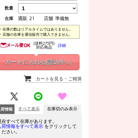
数量
通販
21
店舗
準備無
在庫
在庫の数はリアルタイムではありません。
店舗の在庫を通信販売で購入できません。
(送料275円)
詳細
対応商品
カートに入れる
(読込中...)
カートを見る
・ご精算
入荷情報
すべて表示
在庫切のみ表示
現在すべて在庫があります。
をクリックして
入荷情報をすべて表示
ください。