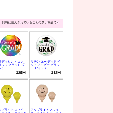
同時に購入されていることの多い商品です
リディセント コン
サテン ユー ディド イ
ラッツ グラッド 17
ット アイビー グラッ
ンチ
ド 17インチ
325円
312円
ップライト スマイ
アップライト スマイ
フェイス イエロー 5
ルフェイス ベージュ 5