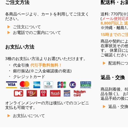
ご注文方法
配送料・お
各商品ページより、カートを利用してご注文く
送料: 770円
ださい。
(
メール便対応商
8,800円以上 
ご注文について
※沖縄・離島1,3
お電話でのご案内について
15時までのご
商品や契約に
在庫状況その
お支払い方法
す。 休業日に
ご確認くださ
3種のお支払い方法よりお選びいただけます。
配送料に
代金引換
代引手数料無料！
銀行振込(※ご入金確認後の発送)
クレジットカード
返品・交換
商品到着後、8
品を除く)。 
返品手続の後
オンラインメンバーの方は後払いでのコンビニ
返品・交
支払も可能です。
お支払いについて