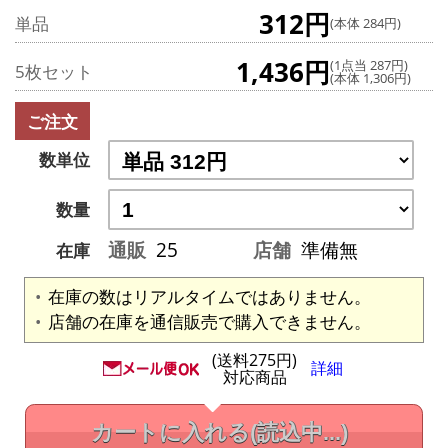
312円
単品
(本体 284円)
1,436円
(1点当 287円)
5枚セット
(本体 1,306円)
ご注文
数単位
数量
通販
25
店舗
準備無
在庫
在庫の数はリアルタイムではありません。
店舗の在庫を通信販売で購入できません。
(送料275円)
詳細
対応商品
カートに入れる
(読込中...)