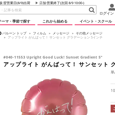
販:翌営業日(8/9)出荷
店舗
:営業終了(次回 8/9 10:00-)
ログイン
テーマ・季節で探す
これから始める
イベント・スクール
バルーン
トップ
フィルム
メッセージ
その他メッセージ
アップライト がんばって！ サンセット グラデーション 5インチ
バルーン
トップ
フィルム
デコレーション
アップライト
アップライト がんばって！ サンセット グラデーション 5インチ
#040-11553 Upright Good Luck! Sunset Gradient 5"
アップライト がんばって！ サンセット 
単
1