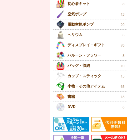
初心者キット
8
空気ポンプ
13
電動空気ポンプ
20
ヘリウム
6
ディスプレイ・ギフト
76
バルーン・フラワー
8
バッグ・収納
10
カップ・スティック
15
小物・その他アイテム
65
書籍
18
DVD
6