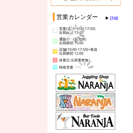
営業カレンダー
詳細
営業(店舗14:00-17:50)
出荷締切 15:00
通販のみ(店舗休)
出荷締切 15:00
店舗(10:00-17:50)+発送
出荷締切 12:00
休業日 出荷業務無し
特殊営業