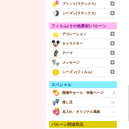
プリント(ラテックス)
シーズン(ラテックス)
フィルム(その他素材)バルーン
デコレーション
キャラクター
テーマ
メッセージ
シーズン(フィルム)
スペシャル
開催中セール・特集ページ
4
推し活
19
名入れ・オリジナル風船
1
バルーン関連商品