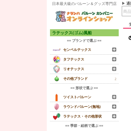
通
日本最大級のバルーン＆グッズ専門店
ラテックス(ゴム)風船
== ブランドで選ぶ ==
センペルテックス
タフテックス
リオテックス
その他ブランド
2
== 形状で選ぶ ==
ツイストバルーン
ラウンドバルーン(無地)
ラテックス・その他形状
== 季節・絵柄で選ぶ ==