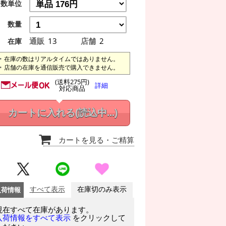
数単位
数量
通販
13
店舗
2
在庫
在庫の数はリアルタイムではありません。
店舗の在庫を通信販売で購入できません。
(送料275円)
詳細
対応商品
カートに入れる
(読込中...)
カートを見る
・ご精算
入荷情報
すべて表示
在庫切のみ表示
現在すべて在庫があります。
をクリックして
入荷情報をすべて表示