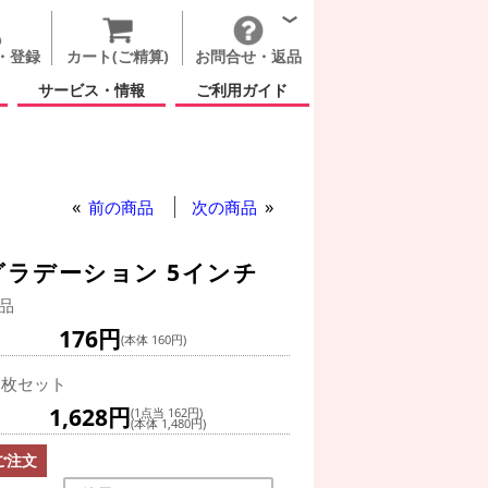
・登録
カート(ご精算)
お問合せ・返品
サービス・情報
ご利用ガイド
前の商品
次の商品
グラデーション 5インチ
品
176円
(本体 160円)
0枚セット
1,628円
(1点当 162円)
(本体 1,480円)
ご注文