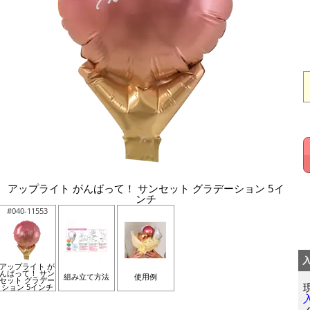
アップライト がんばって！ サンセット グラデーション 5イ
ンチ
#040-11553
アップライト が
んばって！ サン
組み立て方法
使用例
セット グラデー
ション 5インチ