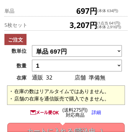
697円
単品
(本体 634円)
3,207円
(1点当 641円)
5枚セット
(本体 2,916円)
ご注文
数単位
数量
通販
32
店舗
準備無
在庫
在庫の数はリアルタイムではありません。
店舗の在庫を通信販売で購入できません。
(送料275円)
詳細
対応商品
カートに入れる
(読込中...)