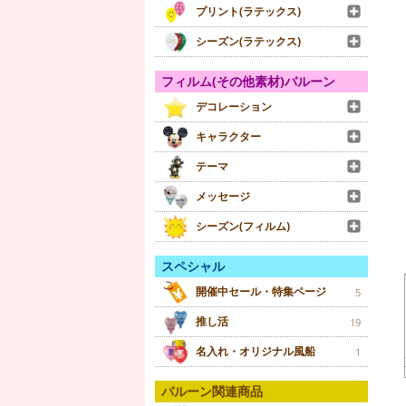
プリント(ラテックス)
シーズン(ラテックス)
フィルム(その他素材)バルーン
デコレーション
キャラクター
テーマ
メッセージ
シーズン(フィルム)
スペシャル
開催中セール・特集ページ
5
推し活
19
名入れ・オリジナル風船
1
バルーン関連商品