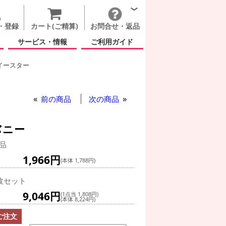
・登録
カート(ご精算)
お問合せ・返品
サービス・情報
ご利用ガイド
イースター
グ(空気自立型) バルーン
ポッティド イースター バニー
前の商品
次の商品
バニー
品
1,966円
(本体 1,788円)
枚セット
9,046円
(1点当 1,808円)
(本体 8,224円)
ご注文