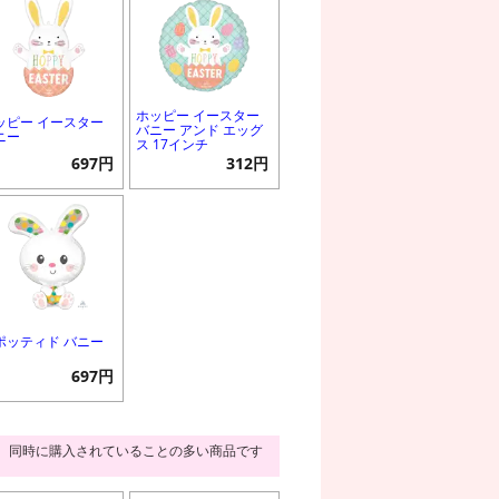
ホッピー イースター
ッピー イースター
バニー アンド エッグ
ニー
ス 17インチ
697円
312円
ポッティド バニー
697円
同時に購入されていることの多い商品です