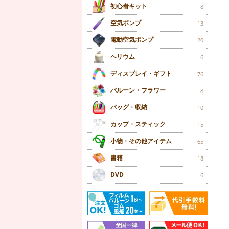
初心者キット
8
空気ポンプ
13
電動空気ポンプ
20
ヘリウム
6
ディスプレイ・ギフト
76
バルーン・フラワー
8
バッグ・収納
10
カップ・スティック
15
小物・その他アイテム
65
書籍
18
DVD
6