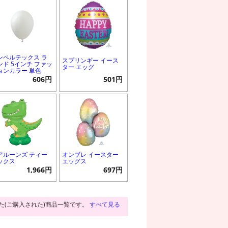
ンペルテックス ラ
スプリンギー イース
ンド 5インチ ファッ
ター エッグ
ョンカラー 単色
606円
501円
アルーンズ ティー
オンブレ イースター
ックス
エッグス
1,966円
697円
た(ご購入された)商品一覧です。
すべて見る