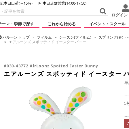
販:本日出荷(～15時)
本日店舗営業(14:00-17:50)
ログイン
テーマ・季節で探す
これから始める
イベント・スクール
バルーン
トップ
フィルム
シーズン(フィルム)
スプリング(春)・
エアルーンズ スポッティド イースター バニー
バルーン
トップ
フィルム
デコレーション
エアー・スタンディン
バルーン
トップ
フィルム
テーマ
動物・虫
エアルーンズ ス
エアルーンズ スポッティド イースター バニー
#030-43772 AirLoonz Spotted Easter Bunny
エアルーンズ スポッティド イースター 
単
5