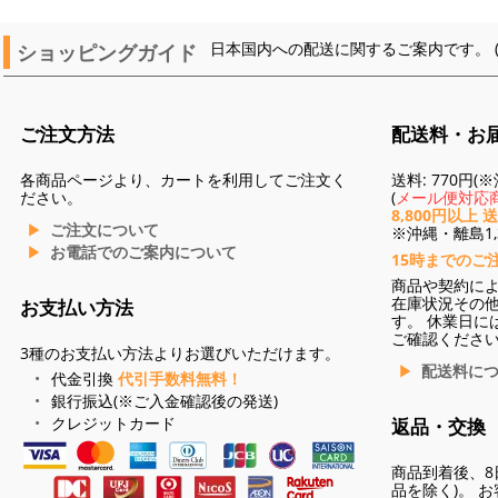
ショッピングガイド
日本国内への配送に関するご案内です。 
ご注文方法
配送料・お
各商品ページより、カートを利用してご注文く
送料: 770円
ださい。
(
メール便対応商
8,800円以上 
ご注文について
※沖縄・離島1,3
お電話でのご案内について
15時までのご
商品や契約に
在庫状況その
お支払い方法
す。 休業日に
ご確認くださ
3種のお支払い方法よりお選びいただけます。
配送料に
代金引換
代引手数料無料！
銀行振込(※ご入金確認後の発送)
クレジットカード
返品・交換
商品到着後、8
品を除く)。 