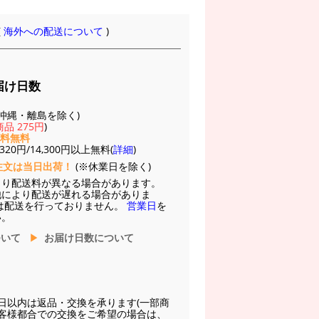
(
海外への配送について
)
届け日数
(※沖縄・離島を除く)
品 275円
)
送料無料
20円/14,300円以上無料(
詳細
)
注文は当日出荷！
(※休業日を除く)
より配送料が異なる場合があります。
他により配送が遅れる場合がありま
は配送を行っておりません。
営業日
を
い。
ついて
お届け日数について
日以内は返品・交換を承ります(一部商
お客様都合での交換をご希望の場合は、