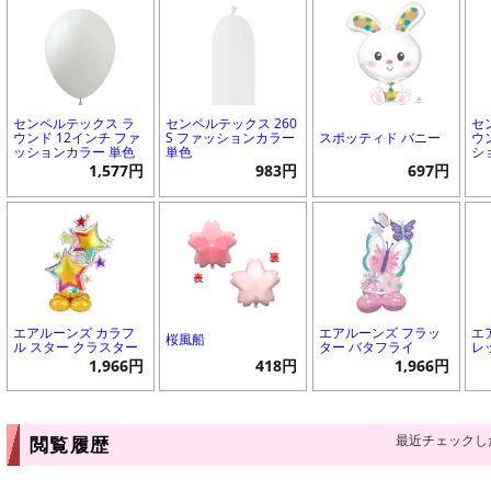
センペルテックス ラ
センペルテックス 260
セ
ウンド 12インチ ファ
S ファッションカラー
スポッティド バニー
ウ
ッションカラー 単色
単色
シ
1,577円
983円
697円
エアルーンズ カラフ
エアルーンズ フラッ
エ
桜風船
ル スター クラスター
ター バタフライ
レ
1,966円
418円
1,966円
最近チェックし
閲覧履歴