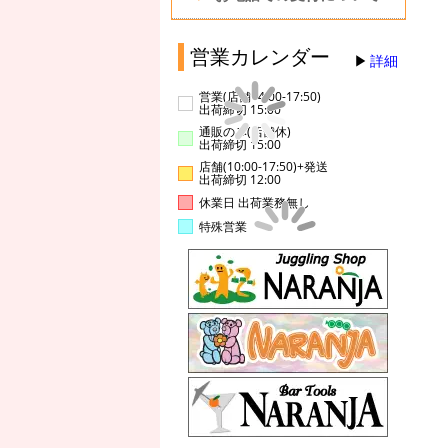
営業カレンダー
詳細
営業(店舗14:00-17:50)
出荷締切 15:00
通販のみ(店舗休)
出荷締切 15:00
店舗(10:00-17:50)+発送
出荷締切 12:00
休業日 出荷業務無し
特殊営業