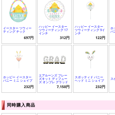
ハッピー イースター
ハッピー イースター
イースター ツウィー
ホ
ツウィーティング 17
ツウィーティング 9イ
ティング チック
バ
インチ
ンチ
697円
312円
122円
エアルーンズ フレー
ホッピー イースター
スポッティド バニー
ズキット ディフュー
ス
バニー ミニ シェイプ
ヘッド ミニ シェイプ
ズ オンブレ グラッド
232円
7,150円
232円
同時購入商品