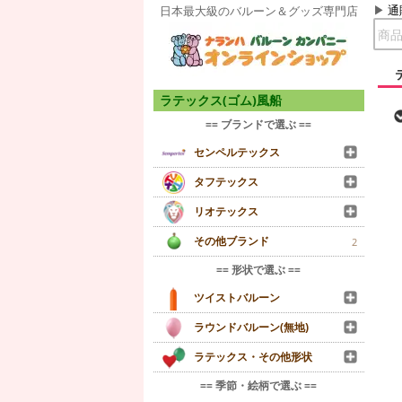
通
日本最大級のバルーン＆グッズ専門店
ラテックス(ゴム)風船
== ブランドで選ぶ ==
センペルテックス
タフテックス
リオテックス
その他ブランド
2
== 形状で選ぶ ==
ツイストバルーン
ラウンドバルーン(無地)
ラテックス・その他形状
== 季節・絵柄で選ぶ ==