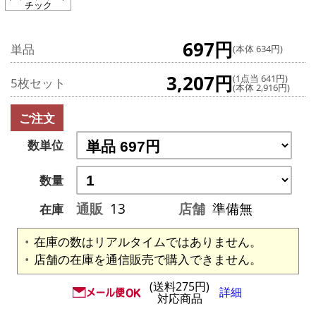
チック
697円
単品
(本体 634円)
3,207円
(1点当 641円)
5枚セット
(本体 2,916円)
ご注文
数単位
数量
通販
13
店舗
準備無
在庫
在庫の数はリアルタイムではありません。
店舗の在庫を通信販売で購入できません。
(送料275円)
詳細
対応商品