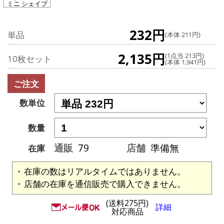
ミニ シェイプ
232円
単品
(本体 211円)
2,135円
(1点当 213円)
10枚セット
(本体 1,941円)
ご注文
数単位
数量
通販
79
店舗
準備無
在庫
在庫の数はリアルタイムではありません。
店舗の在庫を通信販売で購入できません。
(送料275円)
詳細
対応商品