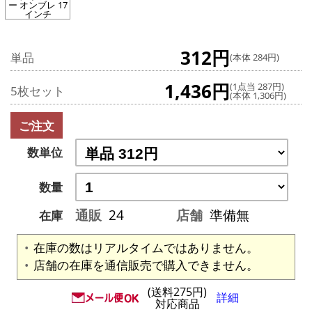
ー オンブレ 17
インチ
312円
単品
(本体 284円)
1,436円
(1点当 287円)
5枚セット
(本体 1,306円)
ご注文
数単位
数量
通販
24
店舗
準備無
在庫
在庫の数はリアルタイムではありません。
店舗の在庫を通信販売で購入できません。
(送料275円)
詳細
対応商品