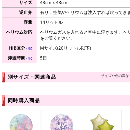
サイズ
43cm x 43cm
逆止弁
有り：空気やヘリウムは注入すれば戻ってき
容量
14リットル
ヘリウム対応
ヘリウムガスを入れると空中に浮きます。ヘ
をご覧ください。
HIB区分
Mサイズ(20リットル以下)
(
※
)
浮遊時間
5日
(
※
)
サイズや色の異な
別サイズ・関連商品
同時購入商品