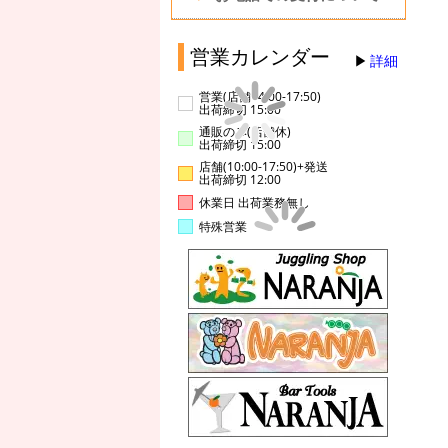
営業カレンダー
詳細
営業(店舗14:00-17:50)
出荷締切 15:00
通販のみ(店舗休)
出荷締切 15:00
店舗(10:00-17:50)+発送
出荷締切 12:00
休業日 出荷業務無し
特殊営業