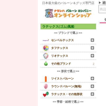
通
日本最大級のバルーン＆グッズ専門店
ラテックス(ゴム)風船
== ブランドで選ぶ ==
センペルテックス
タフテックス
リオテックス
その他ブランド
2
== 形状で選ぶ ==
ツイストバルーン
ラウンドバルーン(無地)
ラテックス・その他形状
== 季節・絵柄で選ぶ ==