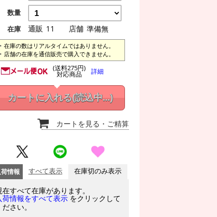
数量
通販
11
店舗
準備無
在庫
在庫の数はリアルタイムではありません。
店舗の在庫を通信販売で購入できません。
(送料275円)
詳細
対応商品
カートに入れる
(読込中...)
カートを見る
・ご精算
入荷情報
すべて表示
在庫切のみ表示
現在すべて在庫があります。
をクリックして
入荷情報をすべて表示
ください。