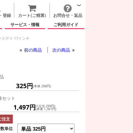
・登録
カート(ご精算)
お問合せ・返品
サービス・情報
ご利用ガイド
スデイ 17インチ
前の商品
次の商品
品
325円
(本体 296円)
枚セット
1,497円
(1点当 299円)
(本体 1,361円)
ご注文
数単位