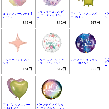
フラッターズ ハッピ
ルミナス バースデイ 1
アイブレックス スタ
バ
ー バースデイ 17イン
7インチ
ー 15インチ
ン
チ
312円
312円
297円
ハ
スターポイント 20イ
フリー スプリット バ
バースデイ ギャラク
グ
ンチ
ースデイ 17インチ
シー 18インチ
ニ
181円
312円
222円
アイブレックス ハー
バースデイ メタリッ
ト 18インチ
ク オンブル & ドッツ