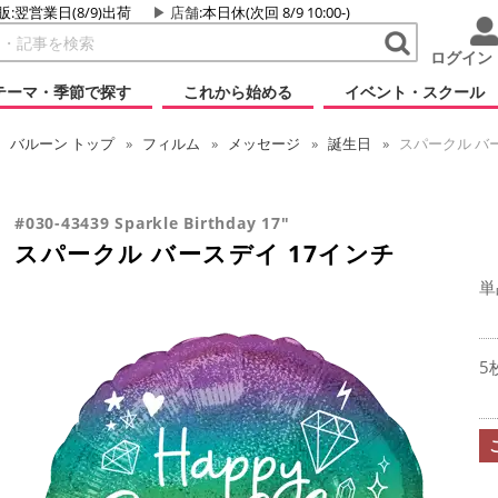
販:翌営業日(8/9)出荷
店舗
:本日休(次回 8/9 10:00-)
ログイン
テーマ・季節で探す
これから始める
イベント・スクール
バルーン
トップ
フィルム
メッセージ
誕生日
スパークル バー
#030-43439 Sparkle Birthday 17"
スパークル バースデイ 17インチ
単
5