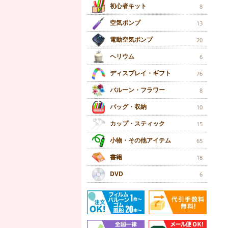
初心者キット
8
空気ポンプ
13
電動空気ポンプ
20
ヘリウム
6
ディスプレイ・ギフト
76
バルーン・フラワー
8
バッグ・収納
10
カップ・スティック
15
小物・その他アイテム
65
書籍
18
DVD
6