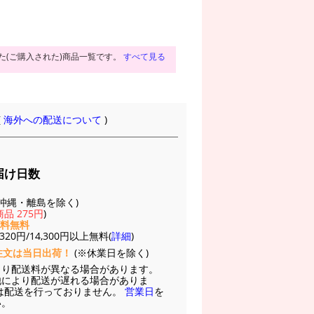
た(ご購入された)商品一覧です。
すべて見る
(
海外への配送について
)
届け日数
(※沖縄・離島を除く)
品 275円
)
送料無料
20円/14,300円以上無料(
詳細
)
注文は当日出荷！
(※休業日を除く)
より配送料が異なる場合があります。
他により配送が遅れる場合がありま
は配送を行っておりません。
営業日
を
い。