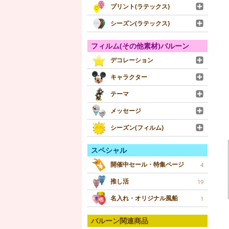
プリント(ラテックス)
シーズン(ラテックス)
フィルム(その他素材)バルーン
デコレーション
キャラクター
テーマ
メッセージ
シーズン(フィルム)
スペシャル
開催中セール・特集ページ
4
推し活
19
名入れ・オリジナル風船
1
バルーン関連商品